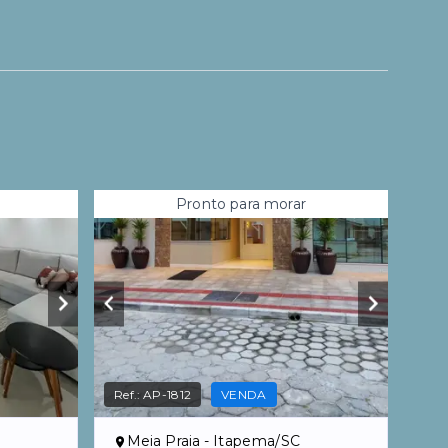
Pronto para morar
Ref.:
AP-1812
VENDA
Meia Praia - Itapema/SC