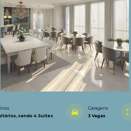
órios
Garagens
itórios, sendo 4 Suítes
3 Vagas