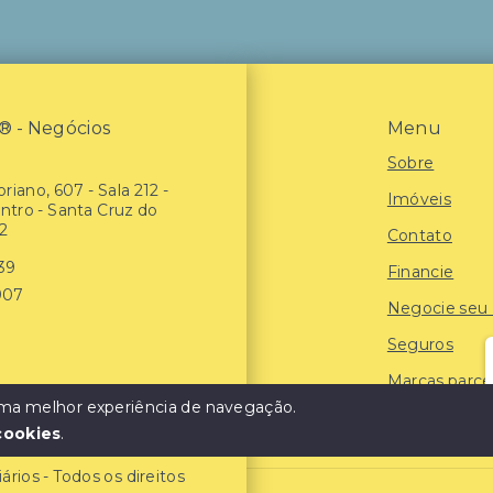
- Negócios
Menu
Sobre
riano, 607 - Sala 212 -
Imóveis
entro - Santa Cruz do
2
Contato
939
Financie
907
Negocie seu
Seguros
Marcas parce
 uma melhor experiência de navegação.
Blog
cookies
.
ios - Todos os direitos