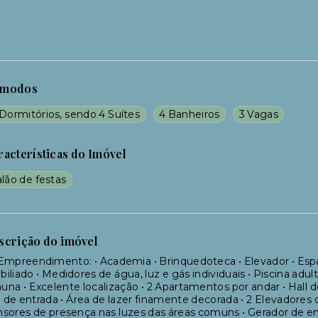
modos
Dormitórios, sendo 4 Suítes
4 Banheiros
3 Vagas
racterísticas do Imóvel
lão de festas
scrição do imóvel
Empreendimento: • Academia • Brinquedoteca • Elevador • Esp
iliado • Medidores de água, luz e gás individuais • Piscina adulta
auna • Excelente localização • 2 Apartamentos por andar • Hal
l de entrada • Área de lazer finamente decorada • 2 Elevadore
sores de presença nas luzes das áreas comuns • Gerador de ene