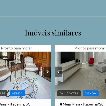
Imóveis similares
Pronto para morar
Pronto para morar
776
VENDA
Ref.:
AP-1799
VENDA
raia - Itapema/SC
Meia Praia - Itapema/SC