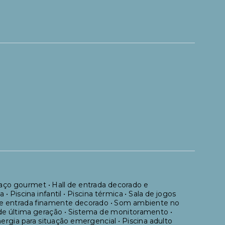
aço gourmet • Hall de entrada decorado e
 • Piscina infantil • Piscina térmica • Sala de jogos
l de entrada finamente decorado • Som ambiente no
s de última geração • Sistema de monitoramento •
rgia para situação emergencial • Piscina adulto