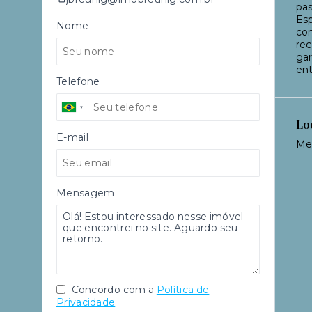
pas
Esp
Nome
con
rec
gar
en
Telefone
Lo
E-mail
Mei
Mensagem
Concordo com a
Política de
Privacidade