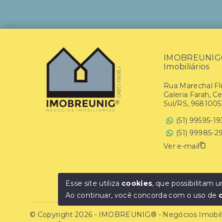
IMOBREUNIG® 
Imobiliários
Rua Marechal Flo
Galeria Farah, C
Sul/RS, 9681005
(51) 99595-1
(51) 99985-2
Ver e-mail
Esse site utiliza
cookies
, que possibilitam
Ao continuar, você concorda com o uso de
© Copyright 2026 - IMOBREUNIG® - Negócios Imobiliár