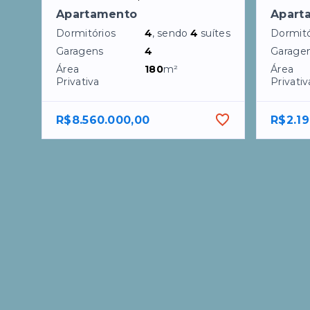
Apartamento
Apart
Dormitórios
4
, sendo
4
suítes
Dormitó
Garagens
4
Garage
Área
180
m²
Área
Privativa
Privativ
R$8.560.000,00
R$2.19