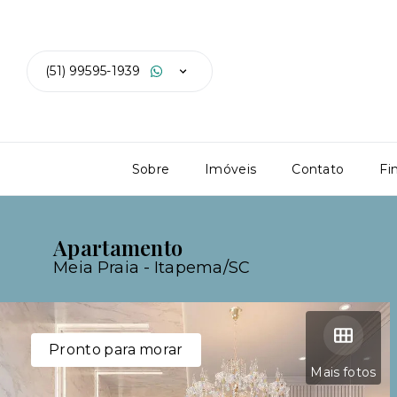
(51) 99595-1939
Sobre
Imóveis
Contato
Fi
Apartamento
Meia Praia - Itapema/SC
Pronto para morar
Mais fotos