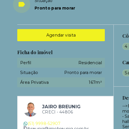
Situação
Pronto para morar
Agendar visita
Cô
4 
Ficha do imóvel
Ca
Perfil
Residencial
Situação
Pronto para morar
Sa
Área Privativa
167m²
De
-->
JAIRO BREUNIG
mob
CRECI -
44806
• S
hal
(51) 9998-52907
Sen
jbreunig@imobreunig.com.br