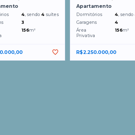
amento
Apartamento
rios
4
, sendo
4
suítes
Dormitórios
4
, sendo
ns
3
Garagens
4
156
m²
Área
156
m²
a
Privativa
0.000,00
R$2.250.000,00