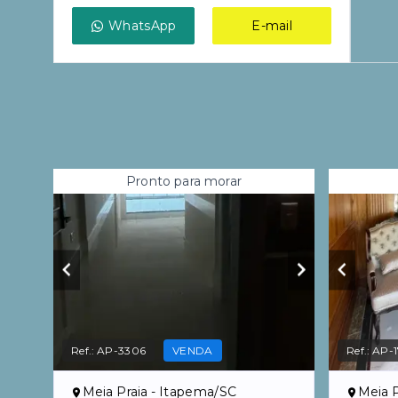
WhatsApp
E-mail
Pronto para morar
Ref.:
AP-3306
VENDA
Ref.:
AP-1
Meia Praia - Itapema/SC
Meia P