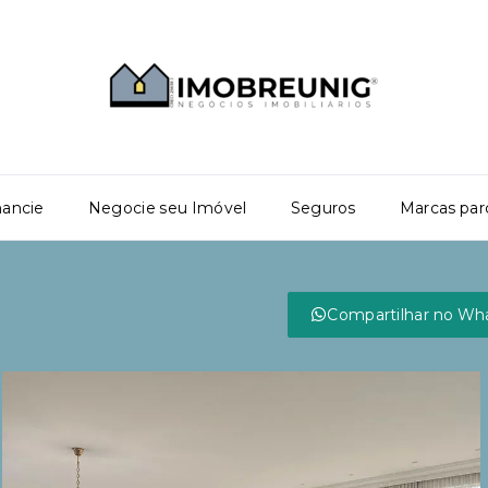
nancie
Negocie seu Imóvel
Seguros
Marcas par
Compartilhar no Wh