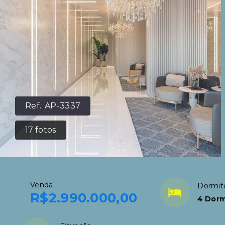
Ref.:
AP-3337
17
fotos
Venda
Dormit
R$2.990.000,00
4 Dorm