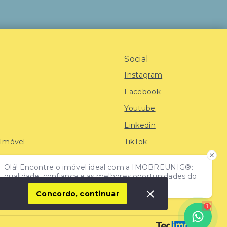
Social
Instagram
Facebook
Youtube
Linkedin
 Imóvel
TikTok
Olá! Encontre o imóvel ideal com a IMOBREUNIG®:
iras
qualidade, confiança e as melhores oportunidades do
mercado!
Concordo, continuar
1