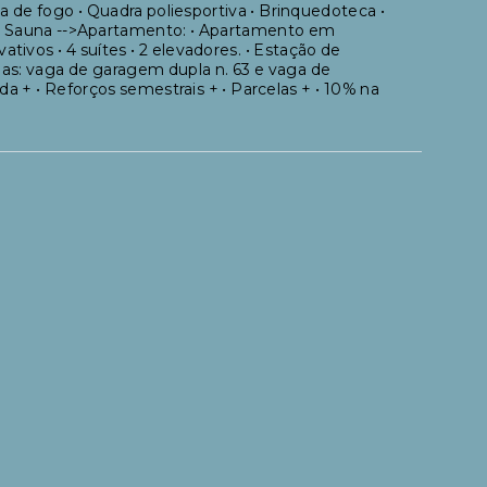
aça de fogo • Quadra poliesportiva • Brinquedoteca •
s • Sauna -->Apartamento: • Apartamento em
tivos • 4 suítes • 2 elevadores. • Estação de
elas: vaga de garagem dupla n. 63 e vaga de
a + • Reforços semestrais + • Parcelas + • 10% na