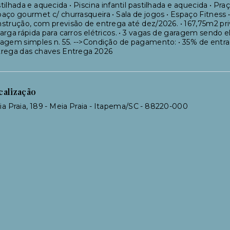
tilhada e aquecida • Piscina infantil pastilhada e aquecida • Pr
aço gourmet c/ churrasqueira • Sala de jogos • Espaço Fitnes
strução, com previsão de entrega até dez/2026. • 167,75m2 priva
arga rápida para carros elétricos. • 3 vagas de garagem sendo 
agem simples n. 55. -->Condição de pagamento: • 35% de entrad
trega das chaves Entrega 2026
calização
a Praia, 189 - Meia Praia - Itapema/SC
- 88220-000