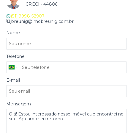
CRECI -
44806
(51) 9998-52907
jbreunig@imobreunig.com.br
Nome
Telefone
E-mail
Mensagem