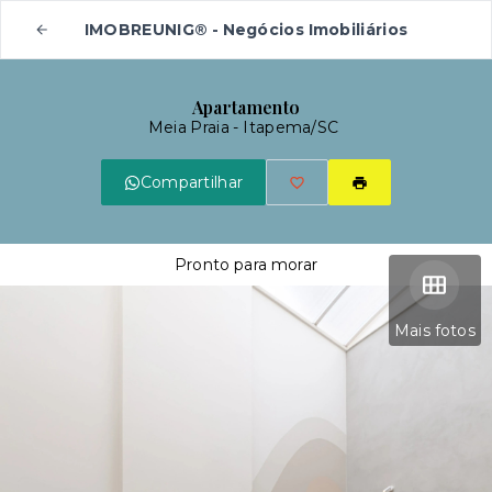
IMOBREUNIG® - Negócios Imobiliários
Apartamento
Meia Praia - Itapema/SC
Compartilhar
Pronto para morar
Mais fotos