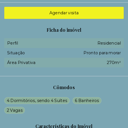
Agendar visita
Ficha do imóvel
Perfil
Residencial
Situação
Pronto para morar
Área Privativa
270m²
Cômodos
4 Dormitórios, sendo 4 Suítes
6 Banheiros
2 Vagas
Características do Imóvel