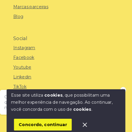
Marcas parceiras
Blog
Social
Instagram
Facebook
Youtube
Linkedin
TikTok
Esse site utiliza
cookies
, que possibilitam uma
Olá! Encontre o imóvel ideal com a IMOBREUNIG®:
melhor experiência de navegação.
Ao continuar,
qualidade, confiança e as melhores oportunidades do
mercado!
você concorda com o uso de
cookies
.
© Copyright 2026 - IMOBREUNIG® - Negócios
Imobiliários - Todos os direitos reservados
1
Concordo, continuar
SITE PARA IMOBILIARIA