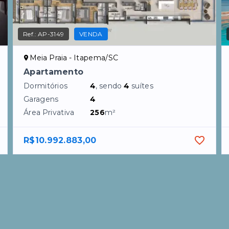
Ref.:
AP-3149
VENDA
Meia Praia - Itapema/SC
Apartamento
Dormitórios
4
, sendo
4
suítes
Garagens
4
Área Privativa
256
m²
R$10.992.883,00