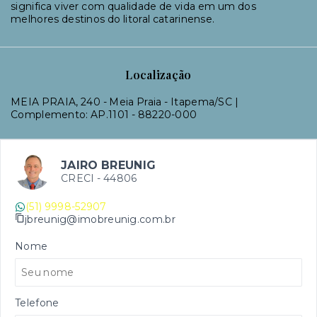
significa viver com qualidade de vida em um dos
melhores destinos do litoral catarinense.
Localização
MEIA PRAIA, 240 - Meia Praia - Itapema/SC |
Complemento: AP.1101
- 88220-000
JAIRO BREUNIG
CRECI -
44806
(51) 9998-52907
jbreunig@imobreunig.com.br
Nome
Telefone