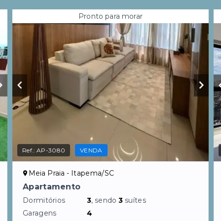
Pronto para morar
Ref.:
AP-3080
VENDA
Meia Praia - Itapema/SC
Apartamento
Dormitórios
3
, sendo
3
suítes
Garagens
4