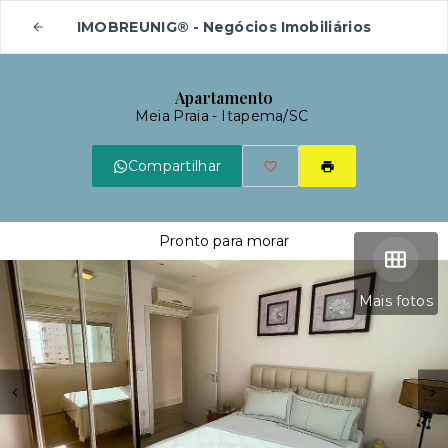
IMOBREUNIG® - Negócios Imobiliários
Apartamento
Meia Praia - Itapema/SC
Compartilhar
Pronto para morar
Mais fotos