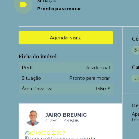
Situação
Pronto para morar
Agendar visita
Cô
3 
Ficha do imóvel
Ca
Perfil
Residencial
Situação
Pronto para morar
C
Área Privativa
158m²
De
Apa
JAIRO BREUNIG
tér
CRECI -
44806
(51) 9998-52907
jbreunig@imobreunig.com.br