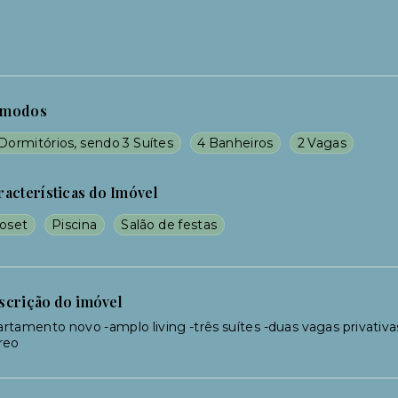
modos
Dormitórios, sendo 3 Suítes
4 Banheiros
2 Vagas
racterísticas do Imóvel
loset
Piscina
Salão de festas
scrição do imóvel
rtamento novo -amplo living -três suítes -duas vagas privativas
reo