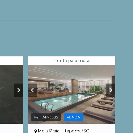
Pronto para morar
Ref.:
AP-3335
VENDA
Meia Praia - Itapema/SC