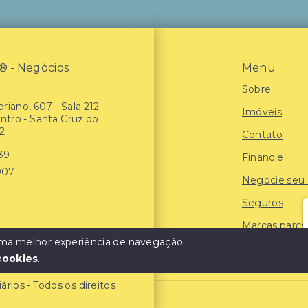
- Negócios
Menu
Sobre
riano, 607 - Sala 212 -
Imóveis
entro - Santa Cruz do
2
Contato
939
Financie
907
Negocie seu
Seguros
Marcas parce
 uma melhor experiência de navegação.
Blog
cookies
.
ios - Todos os direitos