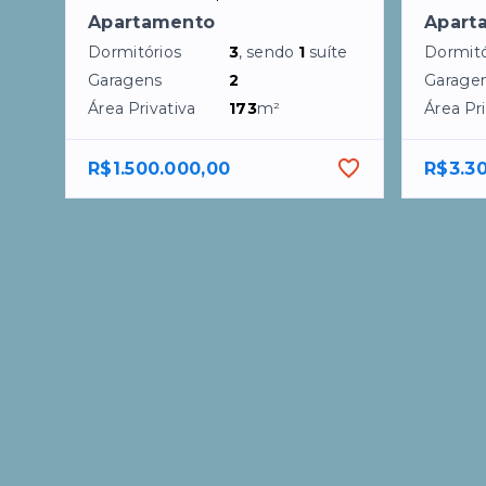
Apartamento
Apart
Dormitórios
3
, sendo
1
suíte
Dormitó
Garagens
2
Garage
Área Privativa
173
m²
Área Pri
R$1.500.000,00
R$3.3