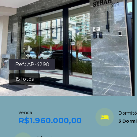
Ref.:
AP-4290
15
fotos
Venda
Dormitó
R$1.960.000,00
3 Dormi