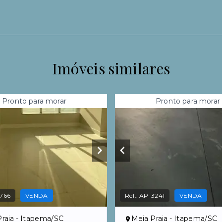
Imóveis similares
Pronto para morar
Pronto para morar
766
VENDA
Ref.:
AP-3241
VENDA
raia - Itapema/SC
Meia Praia - Itapema/SC