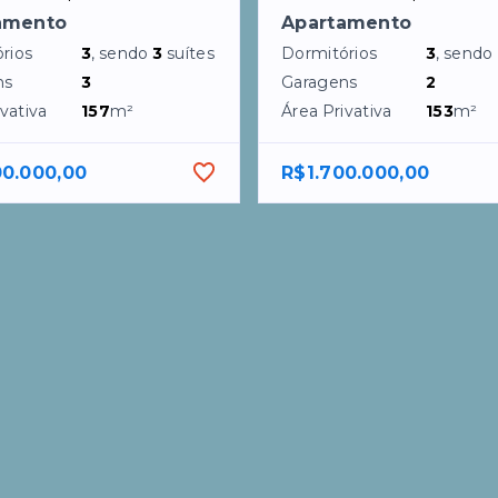
amento
Apartamento
rios
3
, sendo
3
suítes
Dormitórios
3
, sendo
ns
3
Garagens
2
vativa
157
m²
Área Privativa
153
m²
00.000,00
R$1.700.000,00