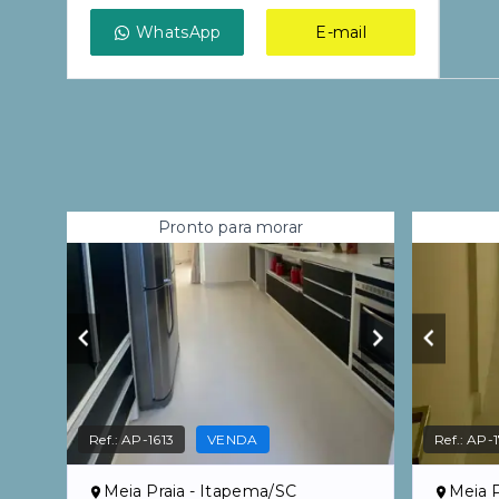
WhatsApp
E-mail
Pronto para morar
Ref.:
AP-1613
VENDA
Ref.:
AP-1
Meia Praia - Itapema/SC
Meia P