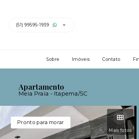
(51) 99595-1939
Sobre
Imóveis
Contato
Fi
Apartamento
Meia Praia - Itapema/SC
Pronto para morar
Mais fotos