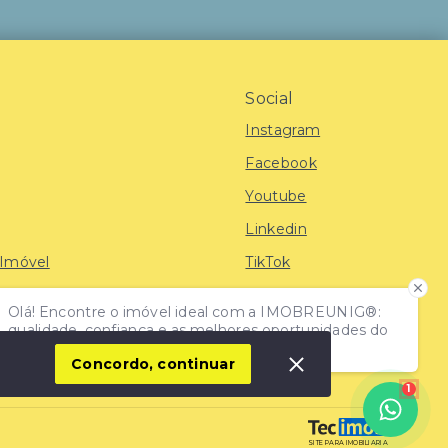
Social
Instagram
Facebook
Youtube
Linkedin
 Imóvel
TikTok
Olá! Encontre o imóvel ideal com a IMOBREUNIG®:
iras
qualidade, confiança e as melhores oportunidades do
mercado!
Concordo, continuar
1
SITE PARA IMOBILIARIA