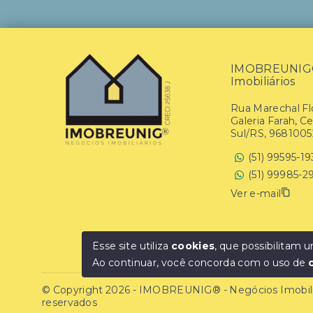
IMOBREUNIG® 
Imobiliários
Rua Marechal Flo
Galeria Farah, C
Sul/RS, 9681005
(51) 99595-1
(51) 99985-2
Ver e-mail
Esse site utiliza
cookies
, que possibilitam
Ao continuar, você concorda com o uso de
© Copyright 2026 - IMOBREUNIG® - Negócios Imobiliár
reservados