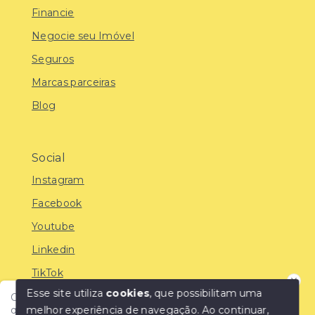
Financie
Negocie seu Imóvel
Seguros
Marcas parceiras
Blog
Social
Instagram
Facebook
Youtube
Linkedin
TikTok
Esse site utiliza
cookies
, que possibilitam uma
Olá! Encontre o imóvel ideal com a IMOBREUNIG®:
melhor experiência de navegação.
Ao continuar,
qualidade, confiança e as melhores oportunidades do