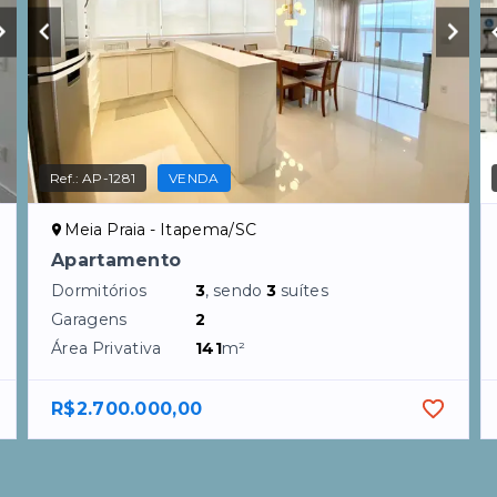
Ref.:
AP-1281
VENDA
Meia Praia - Itapema/SC
Apartamento
Dormitórios
3
, sendo
3
suítes
Garagens
2
Área Privativa
141
m²
R$2.700.000,00