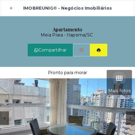
IMOBREUNIG® - Negócios Imobiliários
Apartamento
Meia Praia - Itapema/SC
Compartilhar
Pronto para morar
Mais fotos