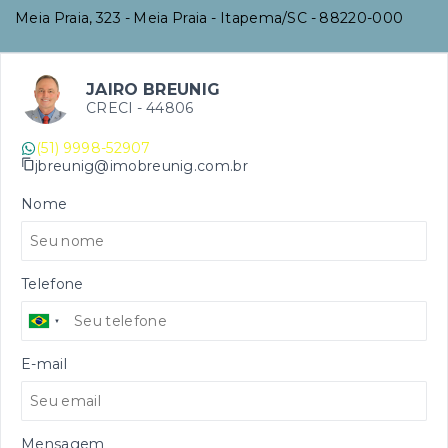
Meia Praia, 323 - Meia Praia - Itapema/SC
- 88220-000
JAIRO BREUNIG
CRECI -
44806
(51) 9998-52907
jbreunig@imobreunig.com.br
Nome
Telefone
E-mail
Mensagem