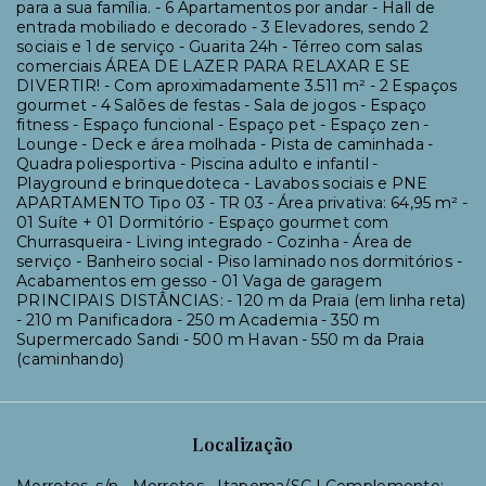
para a sua família. - 6 Apartamentos por andar - Hall de
entrada mobiliado e decorado - 3 Elevadores, sendo 2
sociais e 1 de serviço - Guarita 24h - Térreo com salas
comerciais ÁREA DE LAZER PARA RELAXAR E SE
DIVERTIR! - Com aproximadamente 3.511 m² - 2 Espaços
gourmet - 4 Salões de festas - Sala de jogos - Espaço
fitness - Espaço funcional - Espaço pet - Espaço zen -
Lounge - Deck e área molhada - Pista de caminhada -
Quadra poliesportiva - Piscina adulto e infantil -
Playground e brinquedoteca - Lavabos sociais e PNE
APARTAMENTO Tipo 03 - TR 03 - Área privativa: 64,95 m² -
01 Suíte + 01 Dormitório - Espaço gourmet com
Churrasqueira - Living integrado - Cozinha - Área de
serviço - Banheiro social - Piso laminado nos dormitórios -
Acabamentos em gesso - 01 Vaga de garagem
PRINCIPAIS DISTÂNCIAS: - 120 m da Praia (em linha reta)
- 210 m Panificadora - 250 m Academia - 350 m
Supermercado Sandi - 500 m Havan - 550 m da Praia
(caminhando)
Localização
Morretes, s/n - Morretes - Itapema/SC | Complemento: