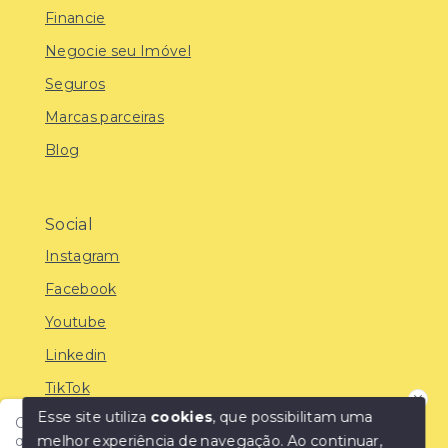
Financie
Negocie seu Imóvel
Seguros
Marcas parceiras
Blog
Social
Instagram
Facebook
Youtube
Linkedin
TikTok
Esse site utiliza
cookies
, que possibilitam uma
Olá! Encontre o imóvel ideal com a IMOBREUNIG®:
melhor experiência de navegação.
Ao continuar,
qualidade, confiança e as melhores oportunidades do