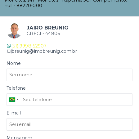
null
- 88220-000
JAIRO BREUNIG
CRECI -
44806
(51) 9998-52907
jbreunig@imobreunig.com.br
Nome
Telefone
E-mail
Mensagem