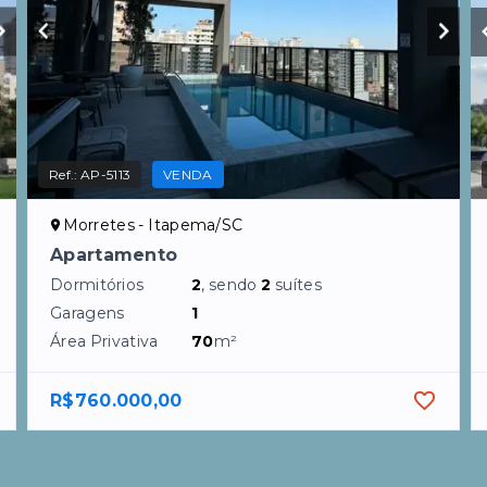
Ref.:
AP-5113
VENDA
Morretes - Itapema/SC
Apartamento
Dormitórios
2
, sendo
2
suítes
Garagens
1
Área Privativa
70
m²
R$760.000,00