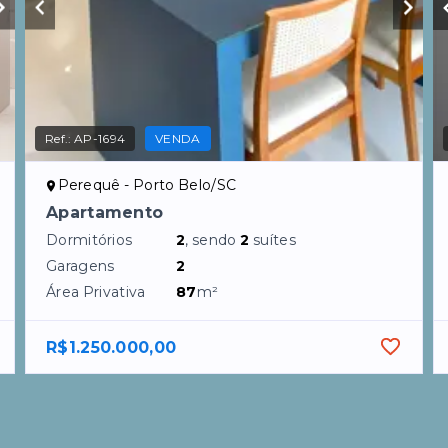
Ref.:
AP-1694
VENDA
Perequê - Porto Belo/SC
Apartamento
Dormitórios
2
, sendo
2
suítes
Garagens
2
Área Privativa
87
m²
R$1.250.000,00