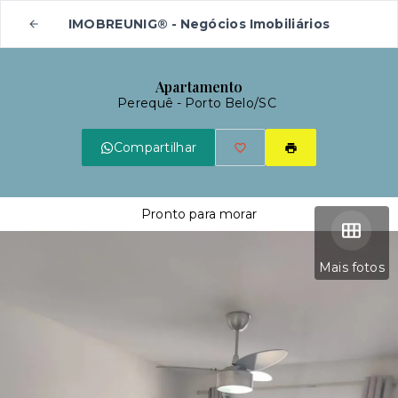
IMOBREUNIG® - Negócios Imobiliários
Apartamento
Perequê - Porto Belo/SC
Compartilhar
Pronto para morar
Mais fotos