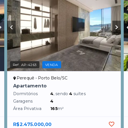
Ref.:
AP-4263
VENDA
Perequê - Porto Belo/SC
Apartamento
Dormitórios
4
, sendo
4
suítes
Garagens
4
Área Privativa
165
m²
R$2.475.000,00