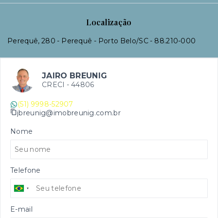
Localização
Perequê, 280 - Perequê - Porto Belo/SC
- 88.210-000
JAIRO BREUNIG
CRECI -
44806
(51) 9998-52907
jbreunig@imobreunig.com.br
Nome
Telefone
E-mail