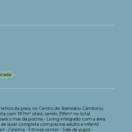
acada
metros da praia, no Centro de Balneário Camboriú.
nta com 197m² úteis, sendo 395m² no total.
para o mar da piscina - Living integrado com a área
 lazer completa com piscina adulto e infantil -
 - Cinema - Fitness center - Sala de jogos -