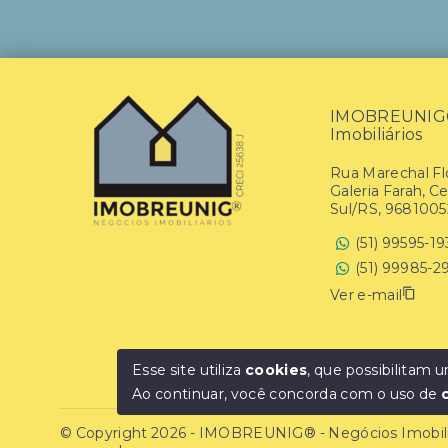
IMOBREUNIG® 
Imobiliários
Rua Marechal Flo
Galeria Farah, C
Sul/RS, 9681005
(51) 99595-1
(51) 99985-2
Ver e-mail
Esse site utiliza
cookies
, que possibilitam
Ao continuar, você concorda com o uso de
© Copyright 2026 - IMOBREUNIG® - Negócios Imobiliár