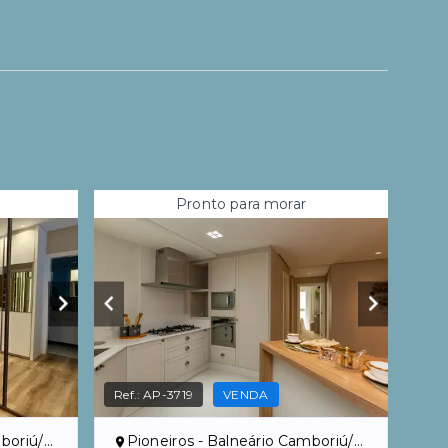
Pronto para morar
Ref.:
AP-3719
VENDA
oriú/SC
Pioneiros - Balneário Camboriú/SC