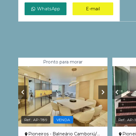
WhatsApp
E-mail
Pronto para morar
Ref.:
AP-789
VENDA
Ref.:
AP-1
Pioneiros - Balneário Camboriú/SC
Pionei