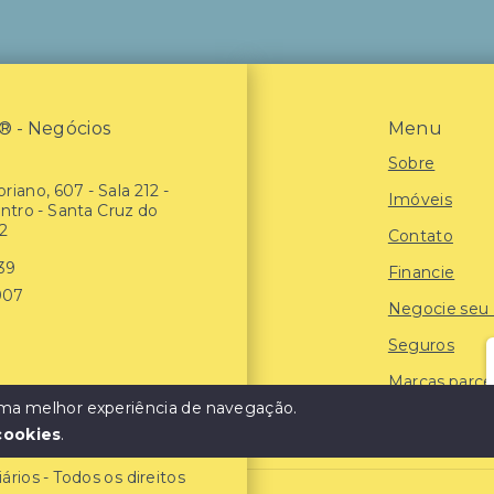
- Negócios
Menu
Sobre
riano, 607 - Sala 212 -
Imóveis
entro - Santa Cruz do
2
Contato
939
Financie
907
Negocie seu
Seguros
Marcas parce
 uma melhor experiência de navegação.
Blog
cookies
.
ios - Todos os direitos