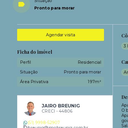
Situação
Pronto para morar
Agendar visita
Cô
3 
Ficha do imóvel
Ca
Perfil
Residencial
Situação
Pronto para morar
A
Área Privativa
197m²
De
Apa
JAIRO BREUNIG
O b
CRECI -
44806
Apa
gou
(51) 9998-52907
Sal
jbreunig@imobreunig.com.br