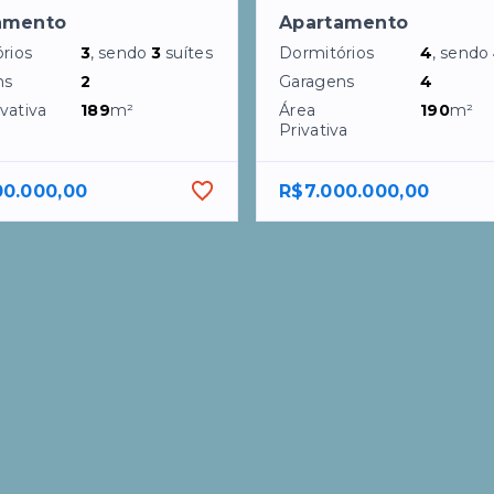
amento
Apartamento
rios
3
, sendo
3
suítes
Dormitórios
4
, sendo
ns
2
Garagens
4
vativa
189
m²
Área
190
m²
Privativa
00.000,00
R$7.000.000,00