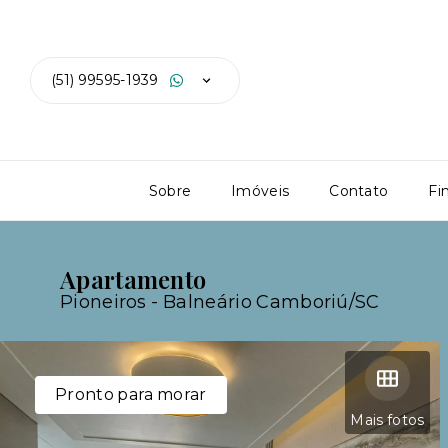
(51) 99595-1939
Sobre
Imóveis
Contato
Fi
Apartamento
Pioneiros - Balneário Camboriú/SC
Pronto para morar
Mais fotos