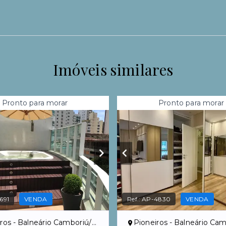
Imóveis similares
Pronto para morar
Pronto para morar
691
VENDA
Ref.:
AP-4830
VENDA
ros - Balneário Camboriú/SC
Pioneiros - Balneário Camb