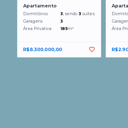
Apartamento
Apart
Dormitórios
3
, sendo
3
suítes
Dormitó
Garagens
3
Garage
Área Privativa
185
m²
Área Pri
R$8.300.000,00
R$2.9