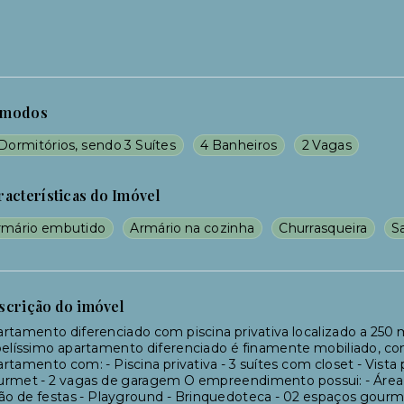
modos
Dormitórios, sendo 3 Suítes
4 Banheiros
2 Vagas
racterísticas do Imóvel
rmário embutido
Armário na cozinha
Churrasqueira
S
scrição do imóvel
rtamento diferenciado com piscina privativa localizado a 250 
elíssimo apartamento diferenciado é finamente mobiliado, co
rtamento com: - Piscina privativa - 3 suítes com closet - Vista 
rmet - 2 vagas de garagem O empreendimento possui: - Área de
ão de festas - Playground - Brinquedoteca - 02 espaços gourmet