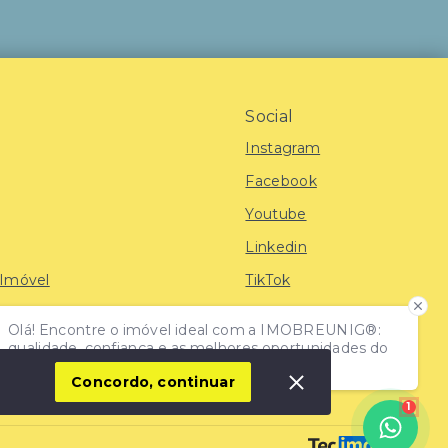
Social
Instagram
Facebook
Youtube
Linkedin
 Imóvel
TikTok
Olá! Encontre o imóvel ideal com a IMOBREUNIG®:
iras
qualidade, confiança e as melhores oportunidades do
mercado!
Concordo, continuar
1