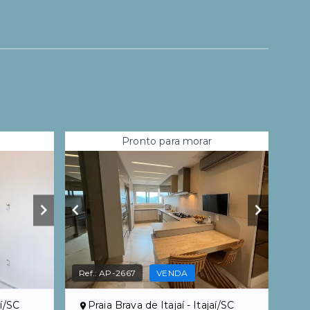
Pronto para morar
Ref.:
AP-2667
VENDA
aí/SC
Praia Brava de Itajaí - Itajaí/SC