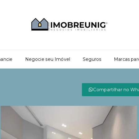
nancie
Negocie seu Imóvel
Seguros
Marcas par
Compartilhar no Wh