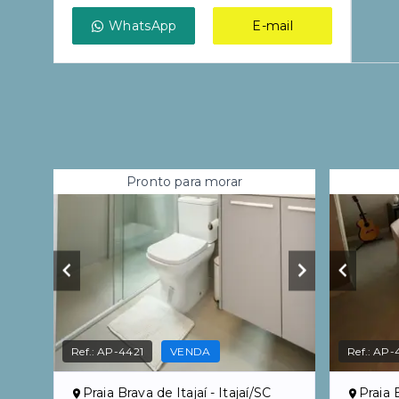
WhatsApp
E-mail
Pronto para morar
Ref.:
AP-4421
VENDA
Ref.:
AP-
Praia Brava de Itajaí - Itajaí/SC
Praia B