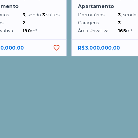
amento
Apartamento
rios
3
, sendo
3
suítes
Dormitórios
3
, sendo
ns
2
Garagens
3
vativa
190
m²
Área Privativa
165
m²
50.000,00
R$3.000.000,00