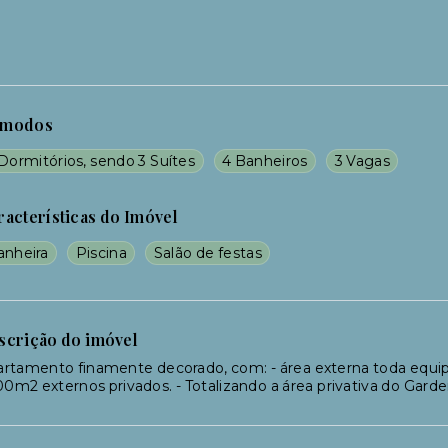
modos
Dormitórios, sendo 3 Suítes
4 Banheiros
3 Vagas
racterísticas do Imóvel
anheira
Piscina
Salão de festas
scrição do imóvel
rtamento finamente decorado, com: - área externa toda equipa
00m2 externos privados. - Totalizando a área privativa do Gard