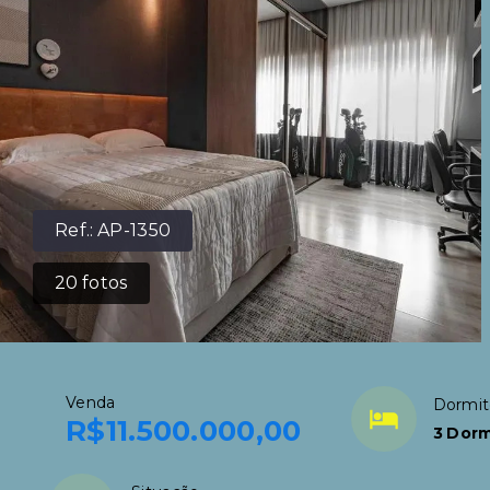
Ref.:
AP-1350
20
fotos
Venda
Dormit
R$11.500.000,00
3 Dorm