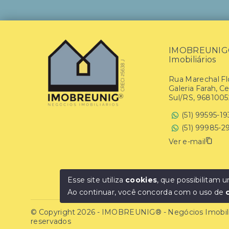
IMOBREUNIG® 
Imobiliários
Rua Marechal Flo
Galeria Farah, C
Sul/RS, 9681005
(51) 99595-1
(51) 99985-2
Ver e-mail
Esse site utiliza
cookies
, que possibilitam
Ao continuar, você concorda com o uso de
© Copyright 2026 - IMOBREUNIG® - Negócios Imobiliár
reservados