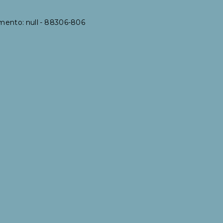
emento: null
- 88306-806