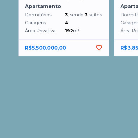
Apartamento
Apart
Dormitórios
3
, sendo
3
suítes
Dormitó
Garagens
4
Garage
Área Privativa
192
m²
Área Pri
R$5.500.000,00
R$3.8