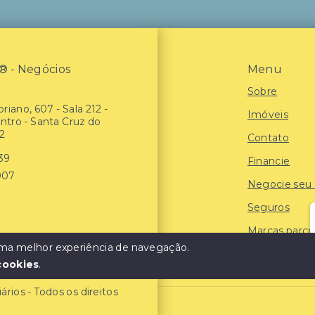
- Negócios
Menu
Sobre
riano, 607 - Sala 212 -
Imóveis
entro - Santa Cruz do
2
Contato
939
Financie
907
Negocie seu
Seguros
Marcas parce
 uma melhor experiência de navegação.
Blog
cookies
.
ios - Todos os direitos