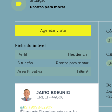
Situação
Pronto para morar
Agendar visita
Cô
3 
Ficha do imóvel
Ca
Perfil
Residencial
Situação
Pronto para morar
B
Área Privativa
186m²
De
Apa
JAIRO BREUNIG
- 2
CRECI -
44806
(51) 9998-52907
jbreunig@imobreunig.com.br