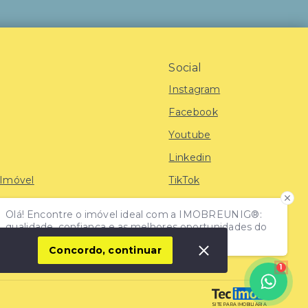
Social
Instagram
Facebook
Youtube
Linkedin
 Imóvel
TikTok
Olá! Encontre o imóvel ideal com a IMOBREUNIG®:
iras
qualidade, confiança e as melhores oportunidades do
mercado!
Concordo, continuar
1
SITE PARA IMOBILIARIA