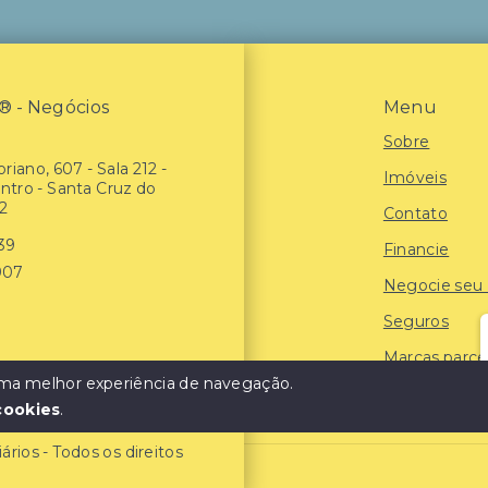
- Negócios
Menu
Sobre
riano, 607 - Sala 212 -
Imóveis
entro - Santa Cruz do
2
Contato
939
Financie
907
Negocie seu
Seguros
Marcas parce
 uma melhor experiência de navegação.
Blog
cookies
.
ios - Todos os direitos