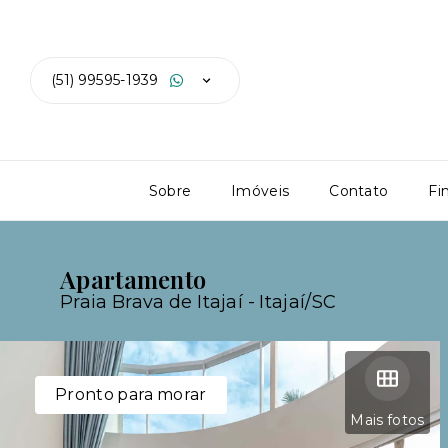
(51) 99595-1939
Sobre
Imóveis
Contato
Fi
Apartamento
Praia Brava de Itajaí - Itajaí/SC
Pronto para morar
Mais fotos