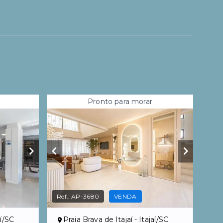
Pronto para morar
Ref.:
AP-3680
VENDA
aí/SC
Praia Brava de Itajaí - Itajaí/SC