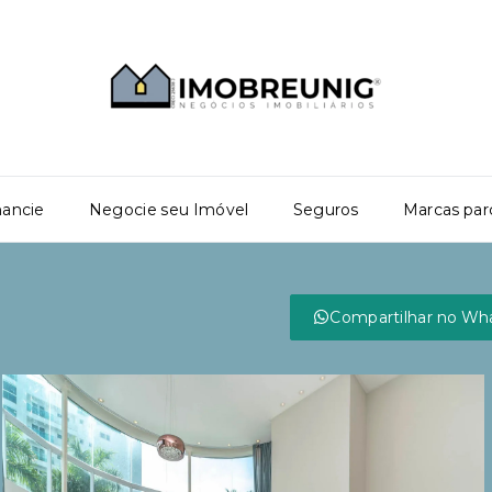
nancie
Negocie seu Imóvel
Seguros
Marcas par
Compartilhar no Wh