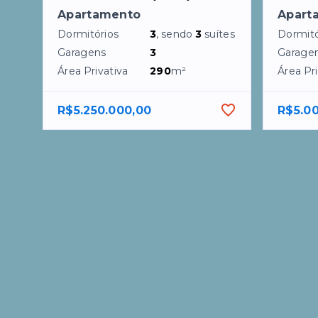
Apartamento
Apart
Dormitórios
3
, sendo
3
suítes
Dormitó
Garagens
3
Garage
Área Privativa
290
m²
Área Pri
R$5.250.000,00
R$5.0