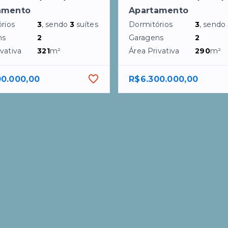
amento
Apartamento
rios
3
, sendo
3
suítes
Dormitórios
3
, sendo
ns
2
Garagens
2
vativa
321
m²
Área Privativa
290
m²
00.000,00
R$6.300.000,00