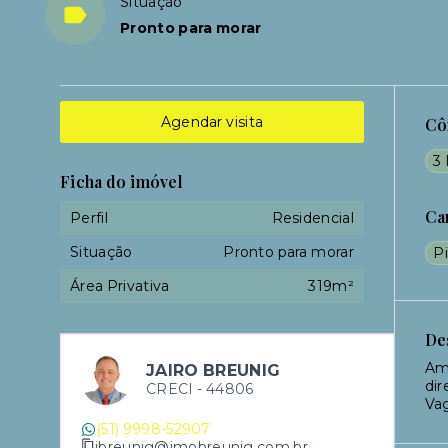
Situação
Pronto para morar
Agendar visita
Cô
3 
Ficha do imóvel
Ca
Perfil
Residencial
Situação
Pronto para morar
Pi
Área Privativa
319m²
De
Amp
JAIRO BREUNIG
dir
CRECI -
44806
Vag
(51) 9998-52907
jbreunig@imobreunig.com.br