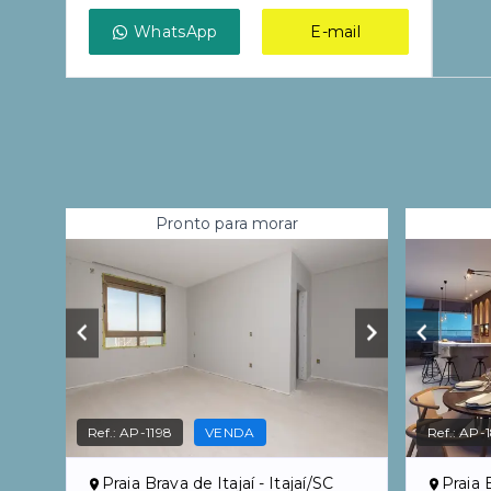
WhatsApp
E-mail
Pronto para morar
Ref.:
AP-1198
VENDA
Ref.:
AP-
Praia Brava de Itajaí - Itajaí/SC
Praia B