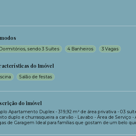
modos
Dormitórios, sendo 3 Suítes
4 Banheiros
3 Vagas
racterísticas do Imóvel
scina
Salão de festas
scrição do imóvel
lo Apartamento Duplex - 319,92 m² de área privativa - 03 suít
eito duplo e churrasqueira a carvão - Lavabo - Área de Serviço
as de Garagem Ideal para famílias que gostam de um belo quint