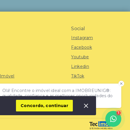
Social
Instagram
Facebook
Youtube
Linkedin
 Imóvel
TikTok
Olá! Encontre o imóvel ideal com a IMOBREUNIG®:
iras
qualidade, confiança e as melhores oportunidades do
mercado!
Concordo, continuar
1
SITE PARA IMOBILIARIA