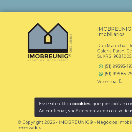
IMOBREUNIG® 
Imobiliários
Rua Marechal Flo
Galeria Farah, C
Sul/RS, 9681005
(51) 99595-1
(51) 99985-2
Ver e-mail
Esse site utiliza
cookies
, que possibilitam
Ao continuar, você concorda com o uso de
© Copyright 2026 - IMOBREUNIG® - Negócios Imobiliár
reservados