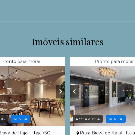
Imóveis similares
Pronto para morar
Pronto para morar
188
VENDA
Ref.:
AP-1954
VENDA
rava de Itajaí - Itajaí/SC
Praia Brava de Itajaí - Itaj