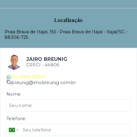
Localização
Praia Brava de Itajaí, 155 - Praia Brava de Itajaí - Itajaí/SC
-
88306-725
JAIRO BREUNIG
CRECI -
44806
(51) 9998-52907
jbreunig@imobreunig.com.br
Nome
Telefone