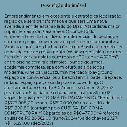
Descrição do imóvel
Empreendimento em excelente e estratégica localização,
região que será transformada e que será uma nova
avenida, além de estar ao lado do Brasil Atacadista, maior
supermercado da Praia Brava. O conceito do
empreendimento trás diversos diferenciais de destaque
como um projeto desenvolvido pela renomada arquiteta
Vanessa Larré, uma fachada única no Brasil que remete as
ondas do mar em movimento (Windscreen), além de uma
área de lazer completa com mais de 30 itens e 4.500m2,
entre piscina com raia olímpica, lounge gourmet,
academia completa, spa com ofurô, sala de jogos
moderna, wine bar, jacuzzi, minimercado, playground,
espaço de convivência, pub, beach tênnis, padel, fireplace,
redário, espaço pet, casa da pizza e coworking. O
apartamento: 🔸01 suíte + 02 demi - suítes 🔸121,22m2
privativos 🔸Sacada com churrasqueira à carvão 🔸02
vagas de garagem FORMA DE PAGAMENTO: *Entrada de
R$762.908,00 sendo, R$250.000,00 no ato + 10x de
R$51.290,80 (corrigido pelo CUB) SALDO COM A
CONSTRUTORA: *102 parcelas de R$6.477,00 *4 reforços
anuais de R$ 86.362,00 (julho/2024) *Saldo chaves 2027:
R$113.351,00 (dez/2027)