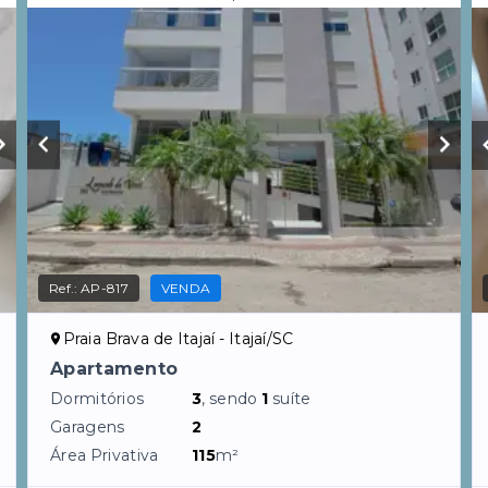
Ref.:
AP-817
VENDA
Praia Brava de Itajaí - Itajaí/SC
Apartamento
Dormitórios
3
, sendo
1
suíte
Garagens
2
Área Privativa
115
m²