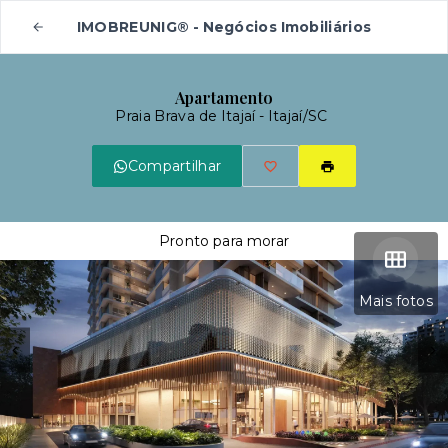
IMOBREUNIG® - Negócios Imobiliários
Apartamento
Praia Brava de Itajaí - Itajaí/SC
Compartilhar
Pronto para morar
Mais fotos