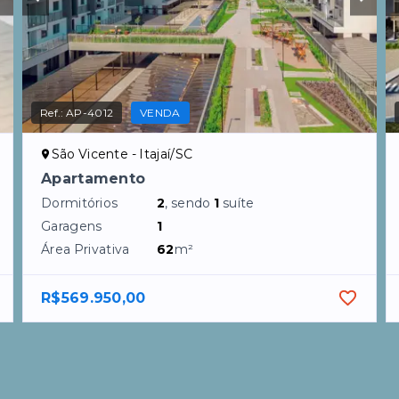
Ref.:
AP-4012
VENDA
São Vicente - Itajaí/SC
Apartamento
Dormitórios
2
, sendo
1
suíte
Garagens
1
Área Privativa
62
m²
R$569.950,00