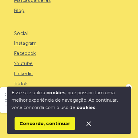
Marcas parceiras
Blog
Social
Instagram
Facebook
Youtube
Linkedin
TikTok
Esse site utiliza
cookies
, que possibilitam uma
Olá! Encontre o imóvel ideal com a IMOBREUNIG®:
melhor experiência de navegação.
Ao continuar,
qualidade, confiança e as melhores oportunidades do
mercado!
você concorda com o uso de
cookies
.
© Copyright 2026 - IMOBREUNIG® - Negócios
Imobiliários - Todos os direitos reservados
1
Concordo, continuar
SITE PARA IMOBILIARIA