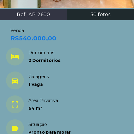
Ref.:
AP-2600
50
fotos
Venda
R$540.000,00
Dormitórios
2 Dormitórios
Garagens
1 Vaga
Área Privativa
64 m²
Situação
Pronto para morar