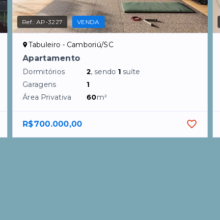
Ref.:
AP-3227
VENDA
Tabuleiro - Camboriú/SC
Apartamento
Dormitórios
2
, sendo
1
suíte
Garagens
1
Área Privativa
60
m²
R$700.000,00