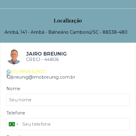
Localização
Ariribá, 141 - Ariribá - Balneário Camboriú/SC
- 88338-480
JAIRO BREUNIG
CRECI -
44806
(51) 9998-52907
jbreunig@imobreunig.com.br
Nome
Telefone