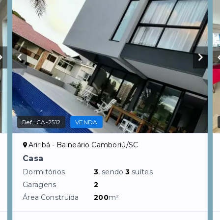
Ref.:
CA-2512
VENDA
Ariribá - Balneário Camboriú/SC
Casa
Dormitórios
3
, sendo
3
suítes
Garagens
2
Área Construída
200
m²