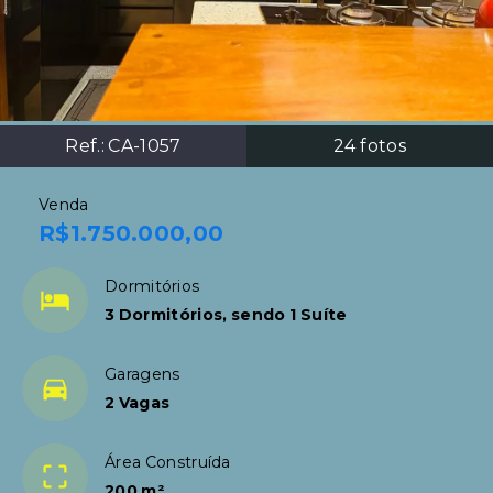
Ref.:
CA-1057
24
fotos
Venda
R$1.750.000,00
Dormitórios
3 Dormitórios, sendo 1 Suíte
Garagens
2 Vagas
Área Construída
200 m²