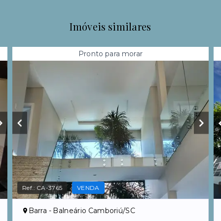
Imóveis similares
Pronto para morar
Ref.:
CA-3765
VENDA
Barra - Balneário Camboriú/SC