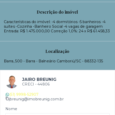
Descrição do imóvel
Características do imóvel: -4 dormitórios -5 banheiros -4
suítes -Cozinha -Banheiro Social -4 vagas de garagem
Entrada: R$ 1.475.000,00 Correção 1,0%: 24 x R$ 61.458,33
Localização
Barra, 500 - Barra - Balneário Camboriú/SC
- 88332-135
JAIRO BREUNIG
CRECI -
44806
(51) 9998-52907
jbreunig@imobreunig.com.br
Nome