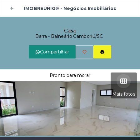
IMOBREUNIG® - Negócios Imobiliários
Casa
Barra - Balneário Camboriú/SC
Compartilhar
Pronto para morar
Mais fotos