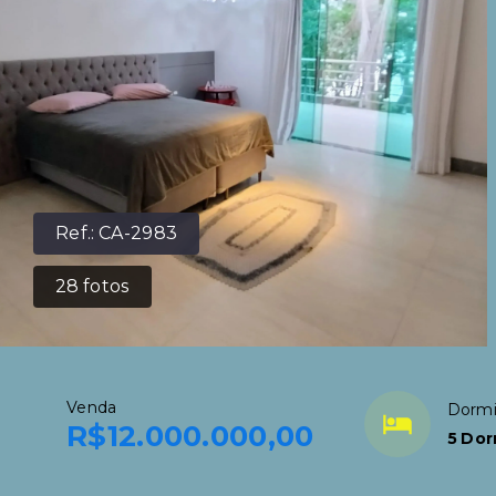
Ref.:
CA-2983
28
fotos
Venda
Dormi
R$12.000.000,00
5 Dor