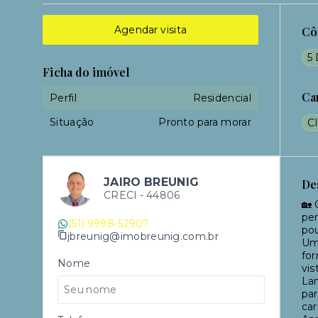
Agendar visita
Cô
5 
Ficha do imóvel
Ca
Perfil
Residencial
Situação
Pronto para morar
C
JAIRO BREUNIG
De
CRECI -
44806
🏡 
per
(51) 9998-52907
pou
jbreunig@imobreunig.com.br
Uma
for
Nome
vis
Lan
par
car