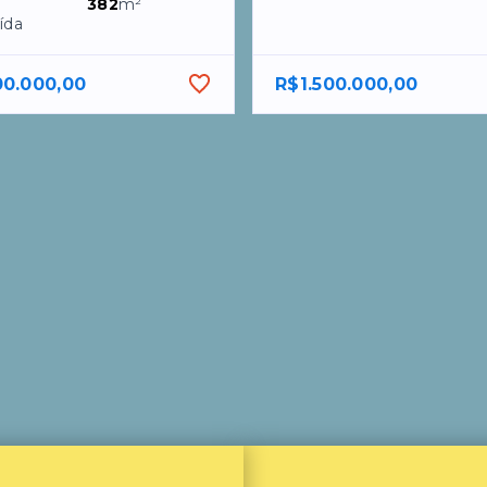
382
m²
ída
00.000,00
R$1.500.000,00