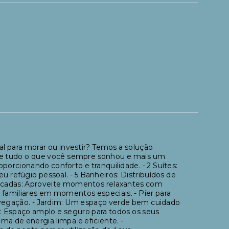
l para morar ou investir? Temos a solução
rece tudo o que você sempre sonhou e mais um
porcionando conforto e tranquilidade. - 2 Suítes:
u refúgio pessoal. - 5 Banheiros: Distribuídos de
 Sacadas: Aproveite momentos relaxantes com
e familiares em momentos especiais. - Píer para
navegação. - Jardim: Um espaço verde bem cuidado
os: Espaço amplo e seguro para todos os seus
ma de energia limpa e eficiente. -