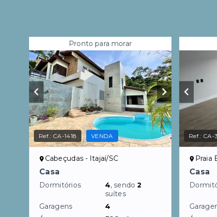
Pronto para morar
Ref.:
CA-1418
VENDA
Ref.:
CA-
Cabeçudas - Itajaí/SC
Praia B
Casa
Casa
Dormitórios
4
, sendo
2
Dormitó
suítes
Garagens
4
Garage