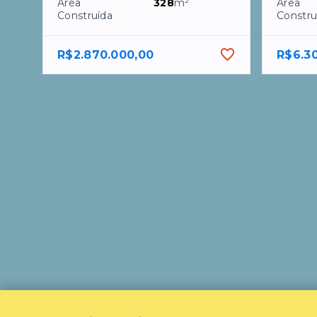
Área
328
m²
Área
Construída
Constru
R$2.870.000,00
R$6.3