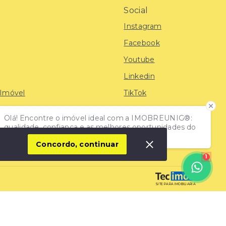
Social
Instagram
Facebook
Youtube
Linkedin
 Imóvel
TikTok
Olá! Encontre o imóvel ideal com a IMOBREUNIG®:
iras
qualidade, confiança e as melhores oportunidades do
mercado!
Concordo, continuar
1
SITE PARA IMOBILIARIA