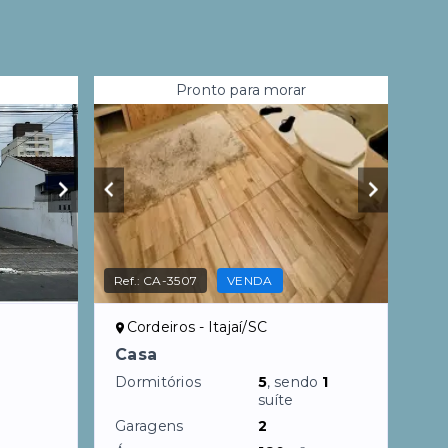
Pronto para morar
Ref.:
CA-3507
VENDA
Cordeiros - Itajaí/SC
Casa
Dormitórios
5
, sendo
1
suíte
Garagens
2