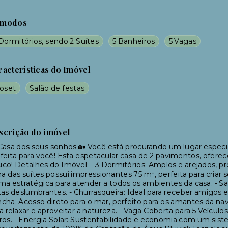
modos
Dormitórios, sendo 2 Suítes
5 Banheiros
5 Vagas
racterísticas do Imóvel
loset
Salão de festas
scrição do imóvel
Casa dos seus sonhos 🏡 Você está procurando um lugar especia
feita para você! Esta espetacular casa de 2 pavimentos, ofe
co! Detalhes do Imóvel: - 3 Dormitórios: Amplos e arejados, pro
 das suítes possui impressionantes 75 m², perfeita para criar se
ma estratégica para atender a todos os ambientes da casa. -
tas deslumbrantes. - Churrasqueira: Ideal para receber amigos 
cha: Acesso direto para o mar, perfeito para os amantes da 
a relaxar e aproveitar a natureza. - Vaga Coberta para 5 Veícul
ros. - Energia Solar: Sustentabilidade e economia com um siste