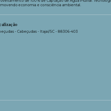
oveitamento de 100% de Captação de Água Pluvial: Tecnologia 
omovendo economia e consciência ambiental.
calização
eçudas - Cabeçudas - Itajaí/SC
- 88306-403