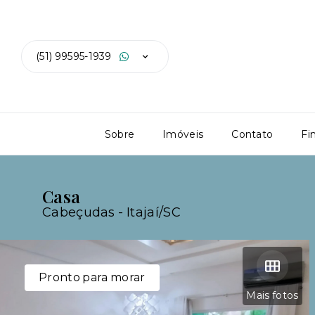
(51) 99595-1939
Sobre
Imóveis
Contato
Fi
Casa
Cabeçudas - Itajaí/SC
Pronto para morar
Mais fotos