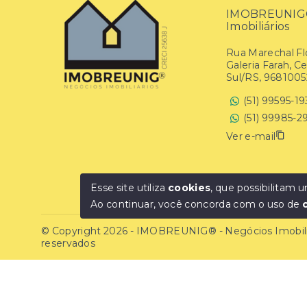
IMOBREUNIG® 
Imobiliários
Rua Marechal Flo
Galeria Farah, C
Sul/RS, 9681005
(51) 99595-1
(51) 99985-2
Ver e-mail
Esse site utiliza
cookies
, que possibilitam
Ao continuar, você concorda com o uso de
© Copyright 2026 - IMOBREUNIG® - Negócios Imobiliár
reservados