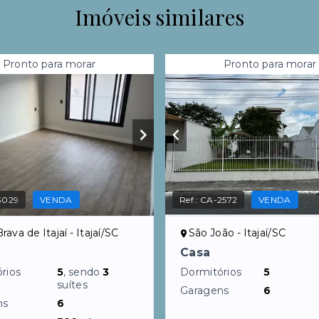
Imóveis similares
Pronto para morar
Pronto para morar
3029
VENDA
Ref.:
CA-2572
VENDA
rava de Itajaí - Itajaí/SC
São João - Itajaí/SC
Casa
rios
5
, sendo
3
Dormitórios
5
suítes
Garagens
6
ns
6