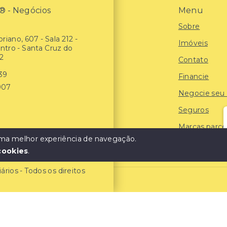
- Negócios
Menu
Sobre
riano, 607 - Sala 212 -
Imóveis
entro - Santa Cruz do
2
Contato
939
Financie
907
Negocie seu
Seguros
Marcas parce
 uma melhor experiência de navegação.
Blog
cookies
.
ios - Todos os direitos