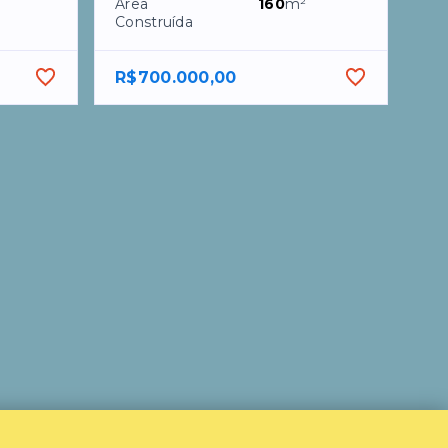
Área
160
m²
Construída
R$700.000,00