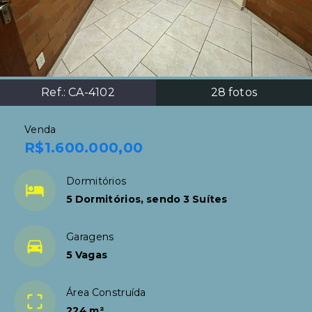
Ref.:
CA-4102
28
fotos
Venda
R$1.600.000,00
Dormitórios
5 Dormitórios, sendo 3 Suítes
Garagens
5 Vagas
Área Construída
224 m²