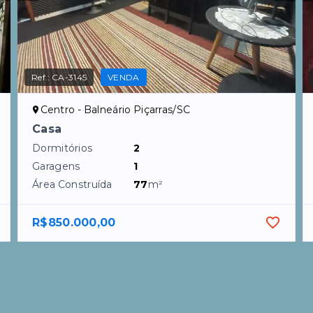
Ref.:
CA-3145
VENDA
Centro - Balneário Piçarras/SC
Casa
Dormitórios
2
Garagens
1
Área Construída
77
m²
R$850.000,00