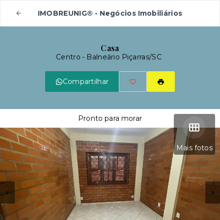
IMOBREUNIG® - Negócios Imobiliários
Casa
Centro - Balneário Piçarras/SC
Compartilhar
Pronto para morar
Mais fotos