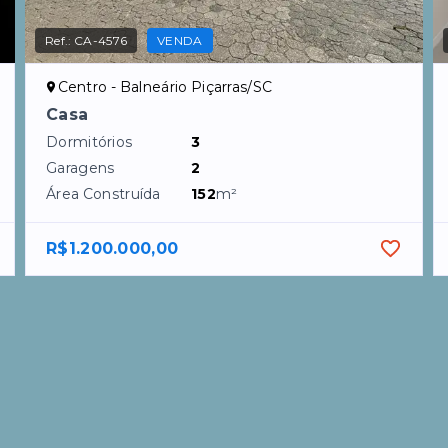
Ref.:
CA-4576
VENDA
Centro - Balneário Piçarras/SC
Casa
Dormitórios
3
Garagens
2
Área Construída
152
m²
R$1.200.000,00