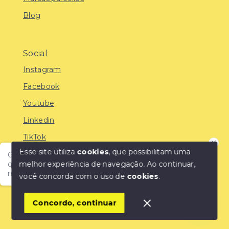
Blog
Social
Instagram
Facebook
Youtube
Linkedin
TikTok
Esse site utiliza
cookies
, que possibilitam uma
Olá! Encontre o imóvel ideal com a IMOBREUNIG®:
melhor experiência de navegação.
Ao continuar,
qualidade, confiança e as melhores oportunidades do
mercado!
você concorda com o uso de
cookies
.
© Copyright 2026 - IMOBREUNIG® - Negócios
Imobiliários - Todos os direitos reservados
1
Concordo, continuar
SITE PARA IMOBILIARIA