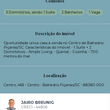
Cômodos
3 Dormitórios, sendo 1 Suíte
2 Banheiros
1 Vaga
Descrição do imóvel
Oportunidade única casa á venda no Centro de Balneário
Piçarras/SC. Características do Imóvel: - 1 Suíte + 2
Dormitórios; - Amplo Living; - Quintal; - Cozinha; - 700
metros do mar.
Localização
Centro, 469 - Centro - Balneário Piçarras/SC
- 88380-000
JAIRO BREUNIG
CRECI -
44806