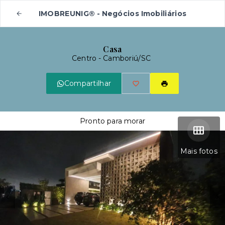
IMOBREUNIG® - Negócios Imobiliários
Casa
Centro - Camboriú/SC
Compartilhar
Pronto para morar
Mais fotos