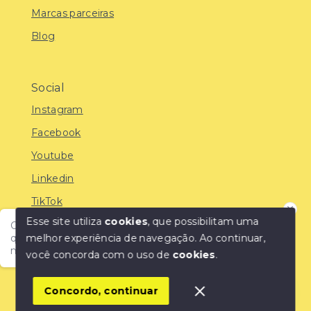
Marcas parceiras
Blog
Social
Instagram
Facebook
Youtube
Linkedin
TikTok
Esse site utiliza
cookies
, que possibilitam uma
Olá! Encontre o imóvel ideal com a IMOBREUNIG®:
melhor experiência de navegação.
Ao continuar,
qualidade, confiança e as melhores oportunidades do
mercado!
você concorda com o uso de
cookies
.
© Copyright 2026 - IMOBREUNIG® - Negócios
Imobiliários - Todos os direitos reservados
1
Concordo, continuar
SITE PARA IMOBILIARIA