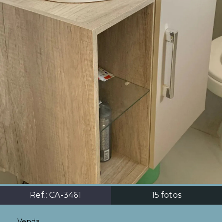
Ref.:
CA-3461
15
fotos
Venda