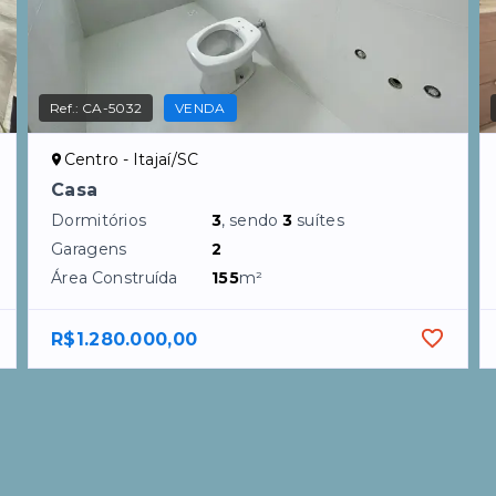
Ref.:
CA-5032
VENDA
Centro - Itajaí/SC
Casa
Dormitórios
3
, sendo
3
suítes
Garagens
2
Área Construída
155
m²
R$1.280.000,00