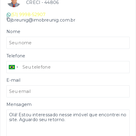
CRECI -
44806
(51) 9998-52907
jbreunig@imobreunig.com.br
Nome
Telefone
E-mail
Mensagem