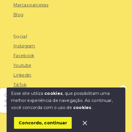
Marcas parceiras
Blog
Social
Instagram
Facebook
Youtube
Linkedin
TikTok
Esse site utiliza
cookies
, que possibilitam uma
Olá! Encontre o imóvel ideal com a IMOBREUNIG®:
melhor experiência de navegação.
Ao continuar,
qualidade, confiança e as melhores oportunidades do
mercado!
você concorda com o uso de
cookies
.
© Copyright 2026 - IMOBREUNIG® - Negócios
Imobiliários - Todos os direitos reservados
1
Concordo, continuar
SITE PARA IMOBILIARIA