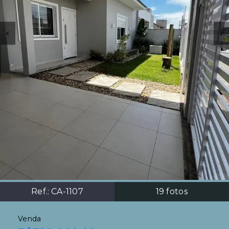
Ref.:
CA-1107
19
fotos
Venda