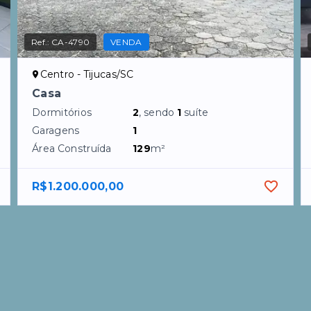
Ref.:
CA-4790
VENDA
Centro - Tijucas/SC
Casa
Dormitórios
2
, sendo
1
suíte
Garagens
1
Área Construída
129
m²
R$1.200.000,00