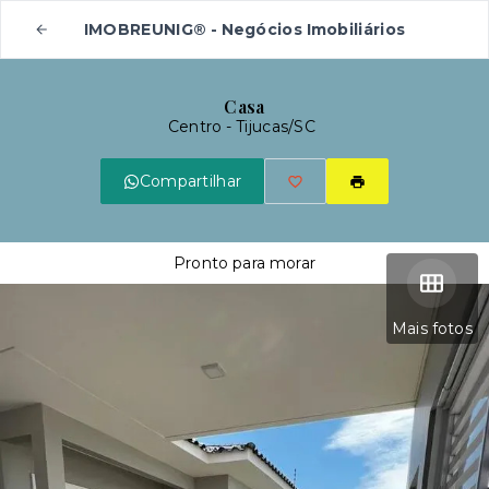
IMOBREUNIG® - Negócios Imobiliários
Casa
Centro - Tijucas/SC
Compartilhar
Pronto para morar
Mais fotos