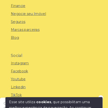
Financie
Negocie seu Imóvel
Seguros
Marcas parceiras
Blog
Social
Instagram
Facebook
Youtube
Linkedin
TikTok
Esse site utiliza
cookies
, que possibilitam uma
Olá! Encontre o imóvel ideal com a IMOBREUNIG®:
melhor experiência de navegação.
Ao continuar,
qualidade, confiança e as melhores oportunidades do