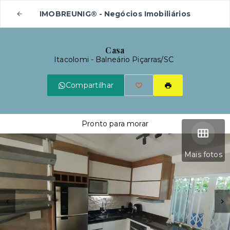
IMOBREUNIG® - Negócios Imobiliários
Casa
Itacolomi - Balneário Piçarras/SC
Compartilhar
Pronto para morar
Mais fotos