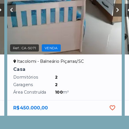
Ref.:
CA-5071
VENDA
Itacolomi - Balneário Piçarras/SC
Casa
Dormitórios
2
Garagens
2
Área Construída
100
m²
R$450.000,00