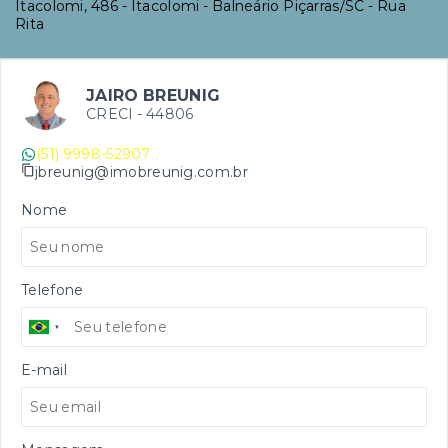
Itacolomi, 486 - Itacolomi - Balneário Piçarras/SC
- Rua
Rita
JAIRO BREUNIG
CRECI -
44806
(51) 9998-52907
jbreunig@imobreunig.com.br
Nome
Telefone
E-mail