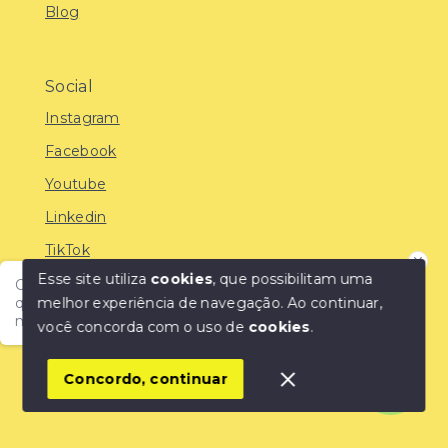
Blog
Social
Instagram
Facebook
Youtube
Linkedin
TikTok
Esse site utiliza
cookies
, que possibilitam uma
Olá! Encontre o imóvel ideal com a IMOBREUNIG®:
melhor experiência de navegação.
Ao continuar,
qualidade, confiança e as melhores oportunidades do
mercado!
você concorda com o uso de
cookies
.
© Copyright 2026 - IMOBREUNIG® - Negócios
Imobiliários - Todos os direitos reservados
1
Concordo, continuar
SITE PARA IMOBILIARIA