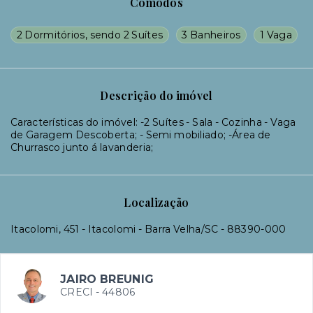
Cômodos
2 Dormitórios, sendo 2 Suítes
3 Banheiros
1 Vaga
Descrição do imóvel
Características do imóvel: -2 Suítes - Sala - Cozinha - Vaga
de Garagem Descoberta; - Semi mobiliado; -Área de
Churrasco junto á lavanderia;
Localização
Itacolomi, 451 - Itacolomi - Barra Velha/SC
- 88390-000
JAIRO BREUNIG
CRECI -
44806