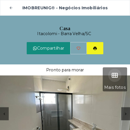
IMOBREUNIG® - Negócios Imobiliários
Casa
Itacolomi - Barra Velha/SC
Compartilhar
Pronto para morar
Mais fotos