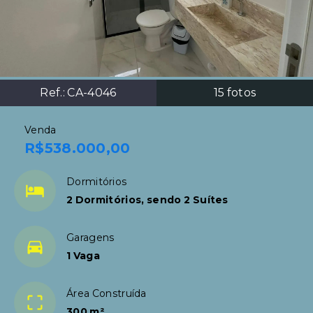
Ref.:
CA-4046
15
fotos
Venda
R$538.000,00
Dormitórios
2 Dormitórios, sendo 2 Suítes
Garagens
1 Vaga
Área Construída
300 m²