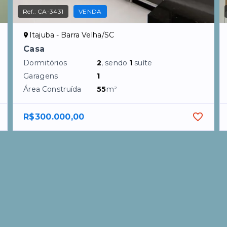
Ref.:
CA-3431
VENDA
Itajuba - Barra Velha/SC
Casa
Dormitórios
2
, sendo
1
suíte
Garagens
1
Área Construída
55
m²
R$300.000,00