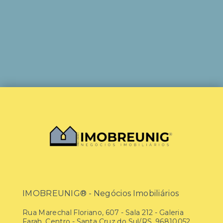
IMOBREUNIG® - Negócios Imobiliários
Rua Marechal Floriano, 607 - Sala 212 - Galeria
Farah, Centro - Santa Cruz do Sul/RS, 96810052