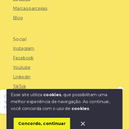
Marcas parceiras
Blog
Social
Instagram
Facebook
Youtube
Linkedin
TikTok
Esse site utiliza
cookies
, que possibilitam uma
Olá! Encontre o imóvel ideal com a IMOBREUNIG®:
melhor experiência de navegação.
Ao continuar,
qualidade, confiança e as melhores oportunidades do
mercado!
você concorda com o uso de
cookies
.
© Copyright 2026 - IMOBREUNIG® - Negócios
Imobiliários - Todos os direitos reservados
1
Concordo, continuar
SITE PARA IMOBILIARIA