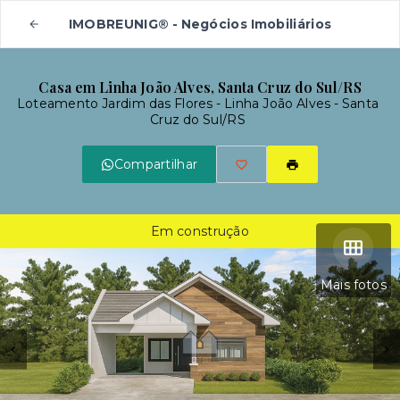
IMOBREUNIG® - Negócios Imobiliários
Casa em Linha João Alves, Santa Cruz do Sul/RS
Loteamento Jardim das Flores -
Linha João Alves - Santa
Cruz do Sul/RS
Compartilhar
Em construção
Mais fotos