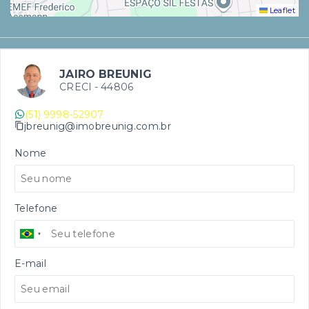
Leaflet
JAIRO BREUNIG
CRECI -
44806
(51) 9998-52907
jbreunig@imobreunig.com.br
Nome
Telefone
E-mail