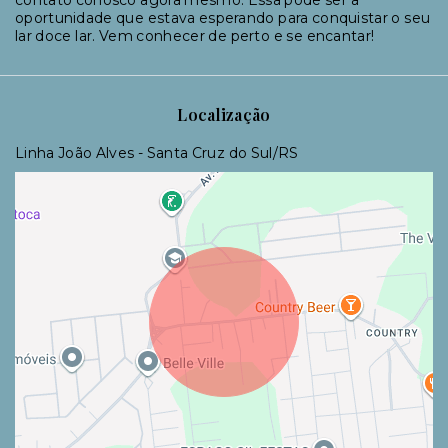
oportunidade que estava esperando para conquistar o seu
lar doce lar. Vem conhecer de perto e se encantar!
Localização
Linha João Alves - Santa Cruz do Sul/RS