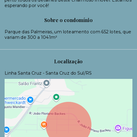
esperando por você!
Sobre o condomínio
Parque das Palmeiras, um loteamento com 652 lotes, que
variam de 300 a 1041m²
Localização
Linha Santa Cruz - Santa Cruz do Sul/RS