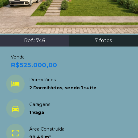
Ref.:
746
7
fotos
Venda
R$525.000,00
Dormitórios
2 Dormitórios, sendo 1 suíte
Garagens
1 Vaga
Área Construída
90,46 m²