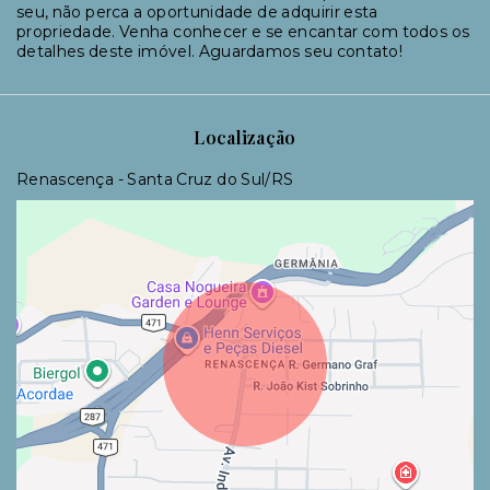
seu, não perca a oportunidade de adquirir esta
propriedade. Venha conhecer e se encantar com todos os
detalhes deste imóvel. Aguardamos seu contato!
Localização
Renascença - Santa Cruz do Sul/RS