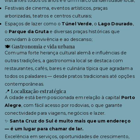
visitantes todos os anos e é um marco da identidade local;
Festivais de cinema, eventos artísticos, praças
arborizadas, teatros e centros culturais;
Espaços de lazer como o
Túnel Verde
, o
Lago Dourado
,
o
Parque da Gruta
e diversas praças históricas que
convidam à convivência e ao descanso;
🍽 Gastronomia e vida urbana
Com uma forte herança cultural alemã e influências de
outras tradições, a gastronomia local se destaca com
restaurantes, cafés, bares e culinária típica que agradam a
todos os paladares — desde pratos tradicionais até opções
contemporâneas.
📍 Localização estratégica
A cidade está bem posicionada em relação à capital
Porto
Alegre
, com fácil acesso por rodovias, o que garante
conectividade para viagens, negócios e lazer.
✨
Santa Cruz do Sul é muito mais que um endereço
— é um lugar para chamar de lar.
Excelência em serviços, oportunidades de crescimento,