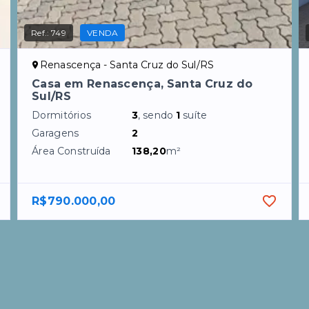
Ref.:
749
VENDA
Renascença - Santa Cruz do Sul/RS
Casa em Renascença, Santa Cruz do
Sul/RS
Dormitórios
3
, sendo
1
suíte
Garagens
2
Área Construída
138,20
m²
R$790.000,00