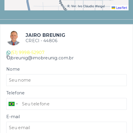
Leaflet
JAIRO BREUNIG
CRECI -
44806
(51) 9998-52907
jbreunig@imobreunig.com.br
Nome
Telefone
E-mail