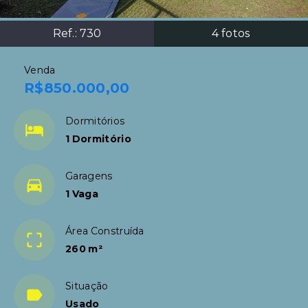
Ref.:
730
4
fotos
Venda
R$850.000,00
Dormitórios
1 Dormitório
Garagens
1 Vaga
Área Construída
260 m²
Situação
Usado