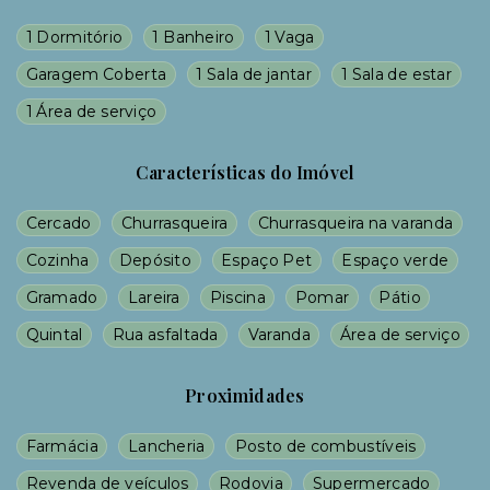
1 Dormitório
1 Banheiro
1 Vaga
Garagem Coberta
1 Sala de jantar
1 Sala de estar
1 Área de serviço
Características do Imóvel
Cercado
Churrasqueira
Churrasqueira na varanda
Cozinha
Depósito
Espaço Pet
Espaço verde
Gramado
Lareira
Piscina
Pomar
Pátio
Quintal
Rua asfaltada
Varanda
Área de serviço
Proximidades
Farmácia
Lancheria
Posto de combustíveis
Revenda de veículos
Rodovia
Supermercado