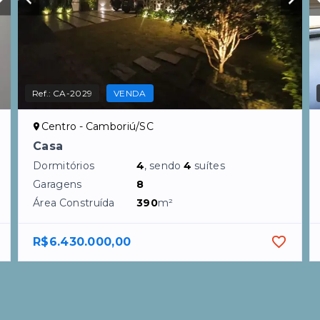
Ref.:
CA-2029
VENDA
Centro - Camboriú/SC
Casa
Dormitórios
4
, sendo
4
suítes
Garagens
8
Área Construída
390
m²
R$6.430.000,00