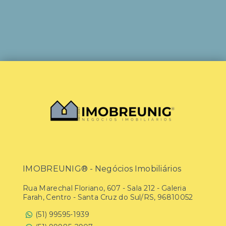
IMOBREUNIG® - Negócios Imobiliários
Rua Marechal Floriano, 607 - Sala 212 - Galeria
Farah, Centro - Santa Cruz do Sul/RS, 96810052
(51) 99595-1939