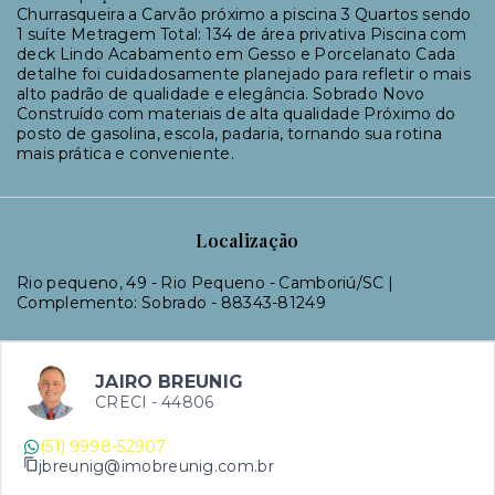
Churrasqueira a Carvão próximo a piscina 3 Quartos sendo
1 suíte Metragem Total: 134 de área privativa Piscina com
deck Lindo Acabamento em Gesso e Porcelanato Cada
detalhe foi cuidadosamente planejado para refletir o mais
alto padrão de qualidade e elegância. Sobrado Novo
Construído com materiais de alta qualidade Próximo do
posto de gasolina, escola, padaria, tornando sua rotina
mais prática e conveniente.
Localização
Rio pequeno, 49 - Rio Pequeno - Camboriú/SC |
Complemento: Sobrado
- 88343-81249
JAIRO BREUNIG
CRECI -
44806
(51) 9998-52907
jbreunig@imobreunig.com.br