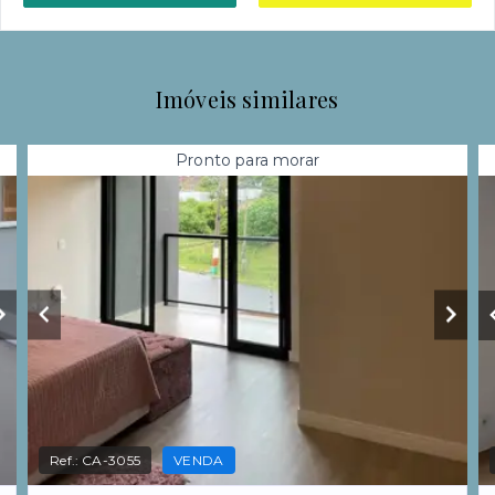
Imóveis similares
Pronto para morar
Ref.:
CA-3055
VENDA