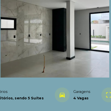
rios
Garagens
itórios, sendo 5 Suítes
4 Vagas