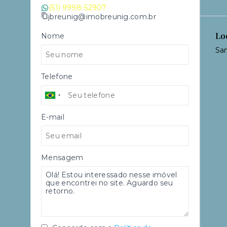
(51) 9998-52907
jbreunig@imobreunig.com.br
Lo
Nome
San
Telefone
E-mail
Mensagem