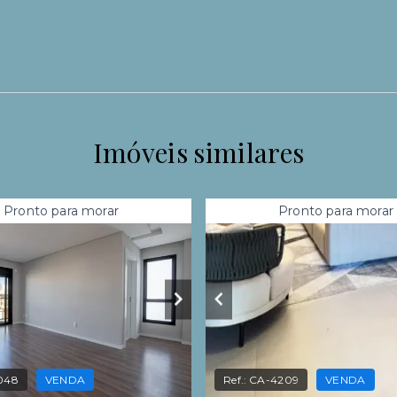
Imóveis similares
Pronto para morar
Pronto para morar
048
VENDA
Ref.:
CA-4209
VENDA