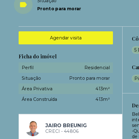
Situação
Pronto para morar
Agendar visita
Cô
5 
Ficha do imóvel
Ca
Perfil
Residencial
Situação
Pronto para morar
Pi
Área Privativa
413m²
Área Construída
413m²
De
Bel
int
JAIRO BREUNIG
sen
-Qu
CRECI -
44806
de 