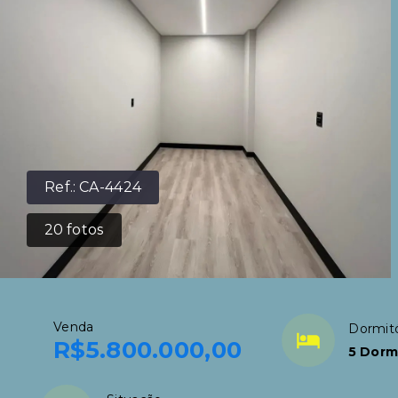
Ref.:
CA-4424
20
fotos
Venda
Dormitó
R$5.800.000,00
5 Dorm