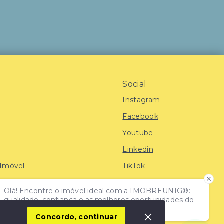
Social
Instagram
Facebook
Youtube
Linkedin
 Imóvel
TikTok
Olá! Encontre o imóvel ideal com a IMOBREUNIG®:
iras
qualidade, confiança e as melhores oportunidades do
mercado!
Concordo, continuar