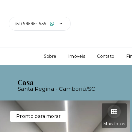
(51) 99595-1939
Sobre
Imóveis
Contato
Fi
Casa
Santa Regina - Camboriú/SC
Pronto para morar
Mais fotos