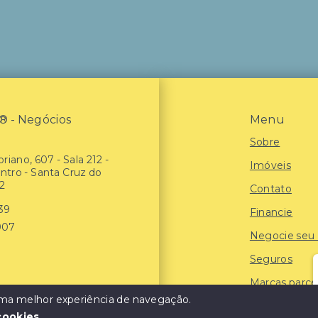
- Negócios
Menu
Sobre
riano, 607 - Sala 212 -
Imóveis
entro - Santa Cruz do
2
Contato
939
Financie
907
Negocie seu
Seguros
Marcas parce
 uma melhor experiência de navegação.
Blog
cookies
.