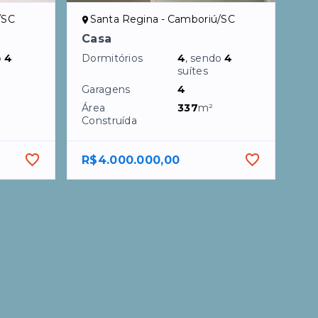
/SC
Santa Regina - Camboriú/SC
Casa
o
4
Dormitórios
4
, sendo
4
suítes
Garagens
4
Área
337
m²
Construída
R$4.000.000,00