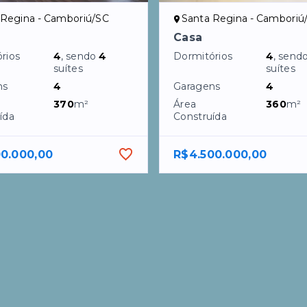
 Regina - Camboriú/SC
Santa Regina - Camboriú
Casa
rios
4
, sendo
4
Dormitórios
4
, send
suítes
suítes
ns
4
Garagens
4
370
m²
Área
360
m²
ída
Construída
00.000,00
R$4.500.000,00