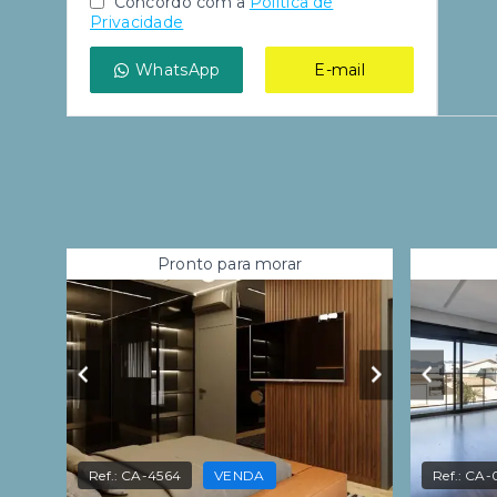
Concordo com a
Política de
Privacidade
WhatsApp
E-mail
Pronto para morar
Ref.:
CA-4564
VENDA
Ref.:
CA-