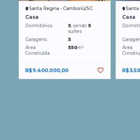
Santa Regina - Camboriú/SC
Santa
Casa
Casa
Dormitórios
5
, sendo
5
Dormitó
suítes
Garagens
5
Garage
Área
550
m²
Área
Construída
Constru
R$9.400.000,00
R$3.5