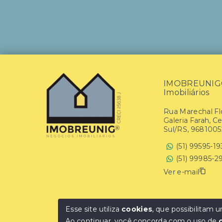
IMOBREUNIG® 
Imobiliários
Rua Marechal Flo
Galeria Farah, C
Sul/RS, 9681005
(51) 99595-1
(51) 99985-2
Ver e-mail
Esse site utiliza
cookies
, que possibilitam
Ao continuar, você concorda com o uso de