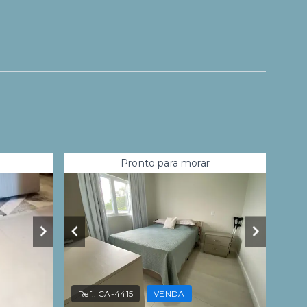
Pronto para morar
Ref.:
CA-4415
VENDA