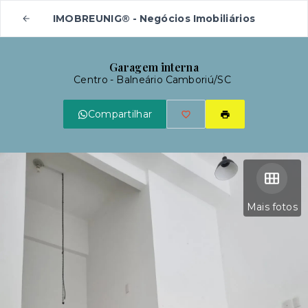
IMOBREUNIG® - Negócios Imobiliários
Garagem interna
Centro - Balneário Camboriú/SC
Compartilhar
Mais fotos