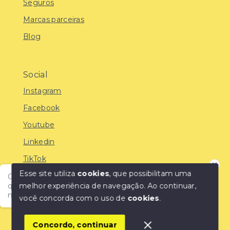
Seguros
Marcas parceiras
Blog
Social
Instagram
Facebook
Youtube
Linkedin
TikTok
Esse site utiliza
cookies
, que possibilitam uma
Olá! Encontre o imóvel ideal com a IMOBREUNIG®:
melhor experiência de navegação.
Ao continuar,
qualidade, confiança e as melhores oportunidades do
mercado!
você concorda com o uso de
cookies
.
© Copyright 2026 - IMOBREUNIG® - Negócios
Imobiliários - Todos os direitos reservados
1
Concordo, continuar
SITE PARA IMOBILIARIA