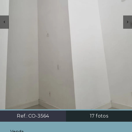
Ref.:
CO-3564
17
fotos
Venda