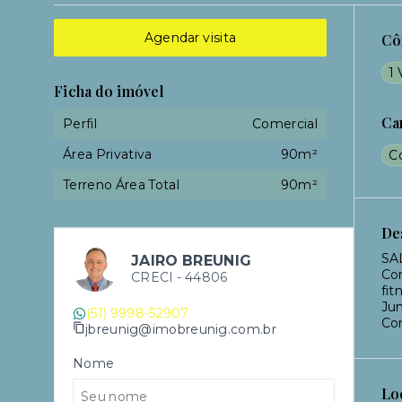
Agendar visita
Cô
1
Ficha do imóvel
Ca
Perfil
Comercial
Área Privativa
90m²
C
Terreno Área Total
90m²
De
SA
JAIRO BREUNIG
Com
CRECI -
44806
fit
Jun
(51) 9998-52907
Co
jbreunig@imobreunig.com.br
Nome
Lo