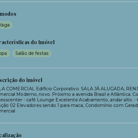
modos
 Vaga
racterísticas do Imóvel
opa
Salão de festas
scrição do imóvel
LA COMERCIAL Edifício Corporativo. SALA JÁ ALUGADA, R
ercial Moderno, novo. Próximo a avenida Brasil e Atlântica. Com
nesscenter - café Lounge Excelente Acabamento, andar alto. - 
ção 02 Elevadores sendo 1 para maca, Condomínio com Gerador
mercial
calização