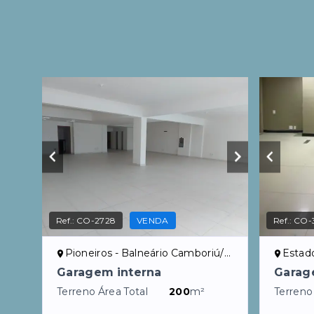
Ref.:
CO-2728
VENDA
Ref.:
CO-
Pioneiros - Balneário Camboriú/SC
Estad
Garagem interna
Garag
Terreno Área Total
200
m²
Terreno