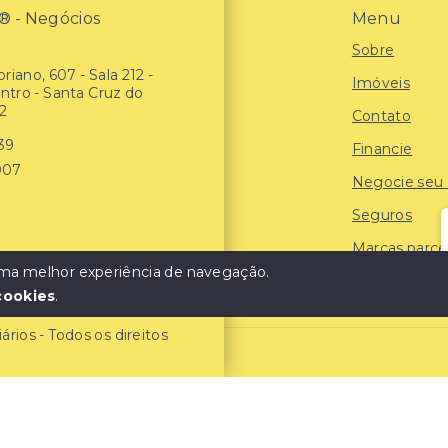
- Negócios
Menu
Sobre
riano, 607 - Sala 212 -
Imóveis
entro - Santa Cruz do
2
Contato
939
Financie
907
Negocie seu
Seguros
Marcas parce
 uma melhor experiência de navegação.
Blog
cookies
.
ios - Todos os direitos