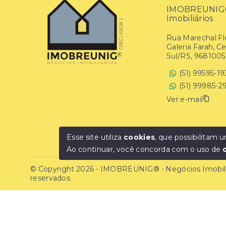
IMOBREUNIG® 
Imobiliários
Rua Marechal Flo
Galeria Farah, C
Sul/RS, 9681005
(51) 99595-1
(51) 99985-2
Ver e-mail
Esse site utiliza
cookies
, que possibilitam
Ao continuar, você concorda com o uso de
© Copyright 2026 - IMOBREUNIG® - Negócios Imobiliár
reservados