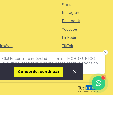
Social
Instagram
Facebook
Youtube
Linkedin
 Imóvel
TikTok
Olá! Encontre o imóvel ideal com a IMOBREUNIG®:
iras
qualidade, confiança e as melhores oportunidades do
mercado!
Concordo, continuar
1
SITE PARA IMOBILIARIA