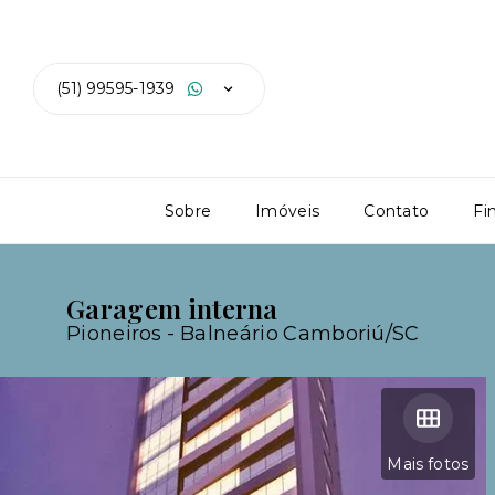
(51) 99595-1939
Sobre
Imóveis
Contato
Fi
Garagem interna
Pioneiros - Balneário Camboriú/SC
Mais fotos