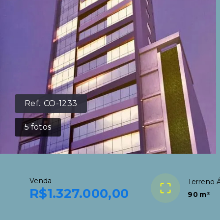
Ref.:
CO-1233
5
fotos
Venda
Terreno Á
R$1.327.000,00
90 m²