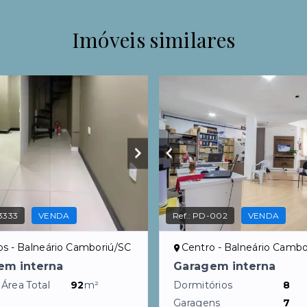
Imóveis similares
3333
VENDA
Ref.:
PD-002
VENDA
os - Balneário Camboriú/SC
Centro - Balneário Cambo
em interna
Garagem interna
 Área Total
92
m²
Dormitórios
8
Garagens
7