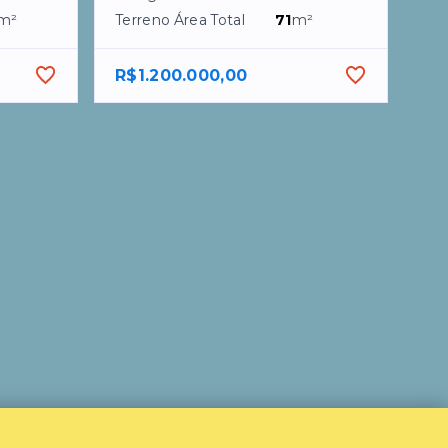
m²
Terreno Área Total
71
m²
R$1.200.000,00