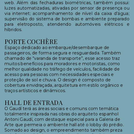
web. Além das fechaduras biométricas, também possui:
luzes automatizadas, ativadas por sensor de presença ou
via internet; acompanhamento de nível da caixa d’água;
supervisão do sistema de bombas e ambiente preparado
para eletroposto, atendendo automóveis elétricos e
híbridos.
PORTE COCHÈRE
Espaço dedicado ao embarque/desembarque de
passageiros, de forma segura e resguardada. Também
chamado de “varanda de transporte”, esse acesso traz
muitos benefícios para moradores e motoristas, como
melhor qualidade no tráfego de veículos, facilidade de
acesso para pessoas com necessidades especiais e
proteção de sol e chuva. O design é composto de
cobertura envidraçada, arquitetura em estilo orgânico e
traços artísticos e dinâmicos.
HALL DE ENTRADA
O Gaudí terá as áreas sociais e comuns com temática
totalmente inspirada nas obras do arquiteto espanhol
Antoni Gaudí, com destaque especial para a Galeria de
Arte que permeia o ambiente hall até o lobby do prédio.
Somado ao design, o empreendimento também preza