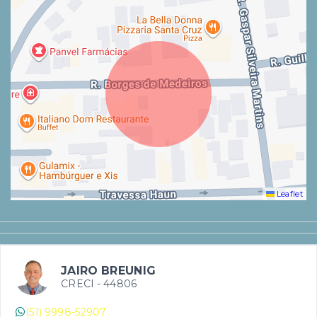
Leaflet
JAIRO BREUNIG
CRECI -
44806
(51) 9998-52907