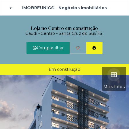
IMOBREUNIG® - Negócios Imobiliários
Loja no Centro em construção
Gaudí -
Centro - Santa Cruz do Sul/RS
Compartilhar
Em construção
Mais fotos