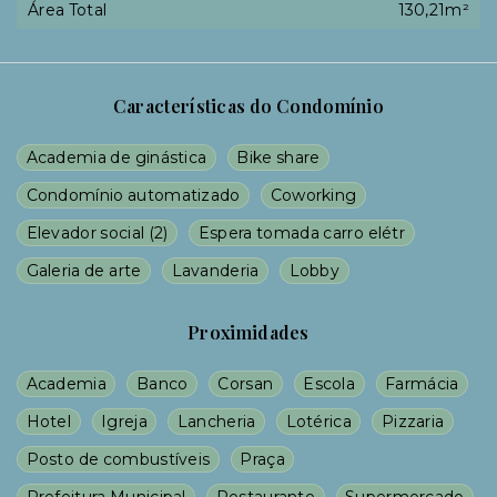
Área Total
130,21m²
Características do Condomínio
Academia de ginástica
Bike share
Condomínio automatizado
Coworking
Elevador social
(
2
)
Espera tomada carro elétr
Galeria de arte
Lavanderia
Lobby
Proximidades
Academia
Banco
Corsan
Escola
Farmácia
Hotel
Igreja
Lancheria
Lotérica
Pizzaria
Posto de combustíveis
Praça
Prefeitura Municipal
Restaurante
Supermercado