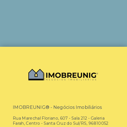
IMOBREUNIG® - Negócios Imobiliários
Rua Marechal Floriano, 607 - Sala 212 - Galeria
Farah, Centro - Santa Cruz do Sul/RS, 96810052