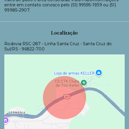
entre em contato conosco pelo (51) 99595-1939 ou (51)
99985-2907.
Localização
Rodovia RSC-287 - Linha Santa Cruz - Santa Cruz do
Sul/RS
- 96822-700