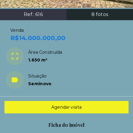
Ref.:
616
8
fotos
Venda
R$14.000.000,00
Área Construída
1.650 m²
Situação
Seminovo
Agendar visita
Ficha do imóvel