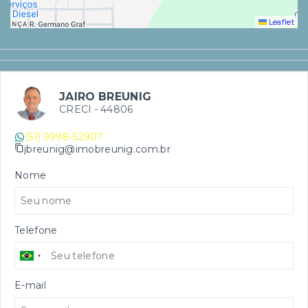
Leaflet
JAIRO BREUNIG
CRECI -
44806
(51) 9998-52907
jbreunig@imobreunig.com.br
Nome
Telefone
E-mail