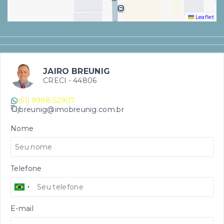
Leaflet
JAIRO BREUNIG
CRECI -
44806
(51) 9998-52907
jbreunig@imobreunig.com.br
Nome
Telefone
E-mail