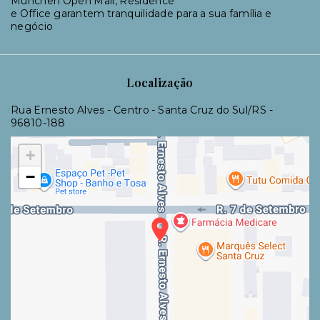
München Open Mall, Residence
e Office garantem tranquilidade para a sua família e
negócio
Localização
Rua Ernesto Alves - Centro - Santa Cruz do Sul/RS
-
96810-188
+
−