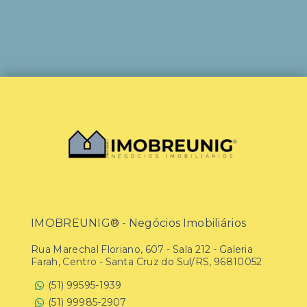
IMOBREUNIG® - Negócios Imobiliários
Rua Marechal Floriano, 607 - Sala 212 - Galeria
Farah, Centro - Santa Cruz do Sul/RS, 96810052
(51) 99595-1939
(51) 99985-2907