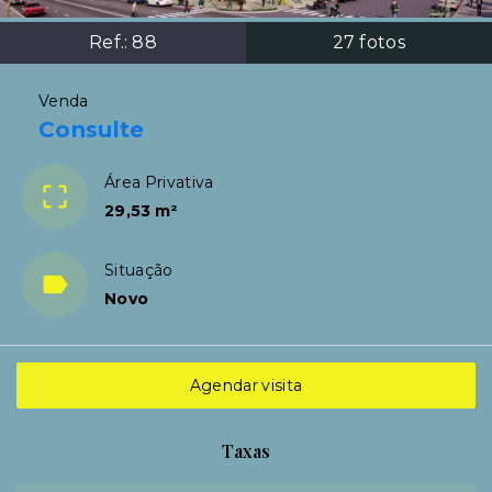
Ref.:
88
27
fotos
Venda
Consulte
Área Privativa
29,53 m²
Situação
Novo
Agendar visita
Taxas