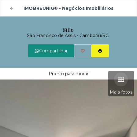
IMOBREUNIG® - Negócios Imobiliários
Sítio
São Francisco de Assis - Camboriú/SC
Compartilhar
Pronto para morar
Mais fotos