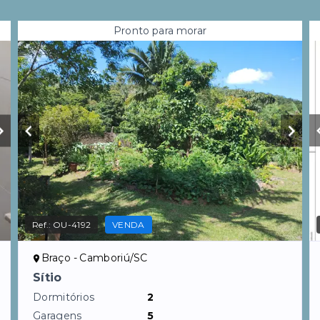
Pronto para morar
Ref.:
OU-4192
VENDA
Braço - Camboriú/SC
Sítio
Dormitórios
2
Garagens
5