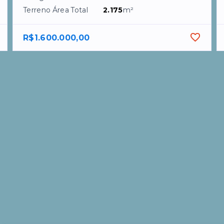
Terreno Área Total
2.175
m²
R$1.600.000,00