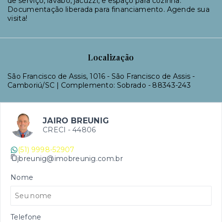
de serviço, lavabo, jacuzzi, e espaço para cozinha.
Documentação liberada para financiamento. Agende sua
visita!
Localização
São Francisco de Assis, 1016 - São Francisco de Assis -
Camboriú/SC | Complemento: Sobrado
- 88343-243
JAIRO BREUNIG
CRECI -
44806
(51) 9998-52907
jbreunig@imobreunig.com.br
Nome
Telefone