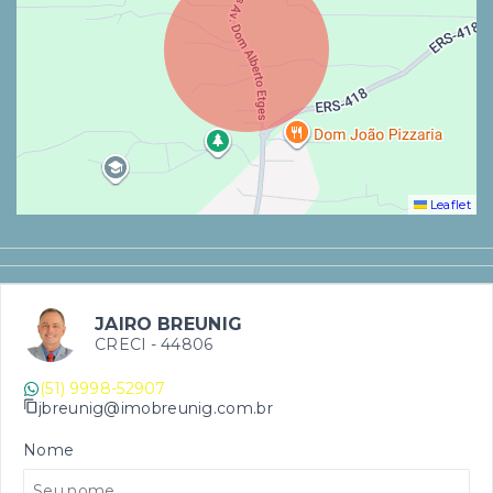
Leaflet
JAIRO BREUNIG
CRECI -
44806
(51) 9998-52907
jbreunig@imobreunig.com.br
Nome