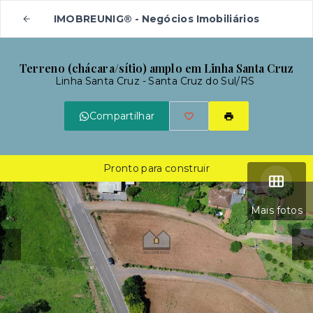
IMOBREUNIG® - Negócios Imobiliários
Terreno (chácara/sítio) amplo em Linha Santa Cruz
Linha Santa Cruz - Santa Cruz do Sul/RS
Compartilhar
Pronto para construir
Mais fotos