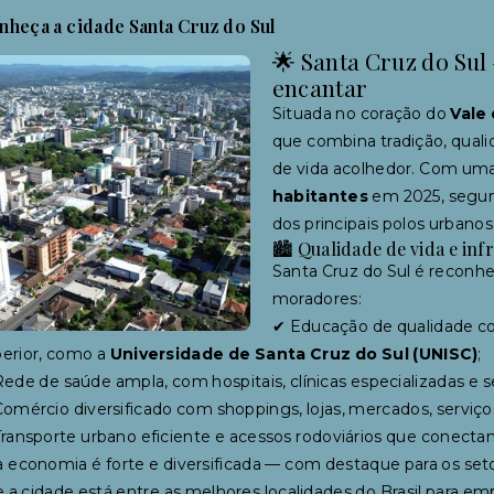
nheça a cidade Santa Cruz do Sul
🌟 Santa Cruz do Sul 
encantar
Situada no coração do
Vale
que combina tradição, quali
de vida acolhedor. Com um
habitantes
em 2025, segun
dos principais polos urbanos
🏙 Qualidade de vida e inf
Santa Cruz do Sul é reconhe
moradores:
✔ Educação de qualidade com
erior, como a
Universidade de Santa Cruz do Sul (UNISC)
;
ede de saúde ampla, com hospitais, clínicas especializadas e 
omércio diversificado com shoppings, lojas, mercados, serviç
ransporte urbano eficiente e acessos rodoviários que conectam
 economia é forte e diversificada — com destaque para os setor
 a cidade está entre as melhores localidades do Brasil para em