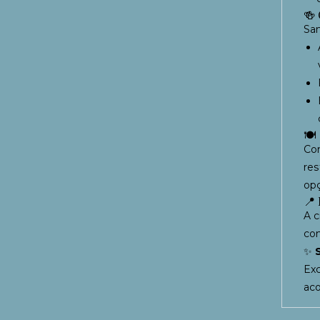
🍻 
San
🍽
Com
res
op
📍 
A c
con
✨
Exc
aco