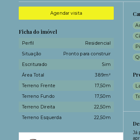
Agendar visita
Ca
Ac
Ficha do imóvel
C
Perfil
Residencial
Pi
Situação
Pronto para construir
Q
Escriturado
Sim
Pr
Área Total
389m²
Terreno Frente
17,50m
L
Terreno Fundo
17,50m
T
Terreno Direita
22,50m
Terreno Esquerda
22,50m
De
Já 
apr