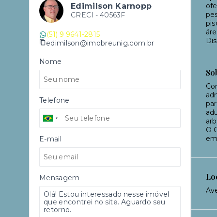
Edimilson Karnopp
ofe
pes
CRECI -
40563F
pis
áre
(51) 9 9641-2815
Dis
edimilson@imobreunig.com.br
Nome
So
Con
adm
Telefone
par
adu
arb
O C
em 
E-mail
Lo
Mensagem
Ave