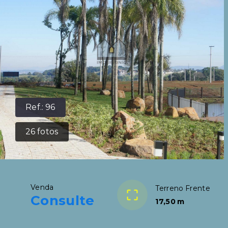
Ref.:
96
26
fotos
Venda
Terreno Frente
Consulte
17,50 m