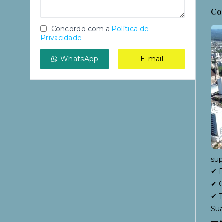
Co
Concordo com a
Política de
Privacidade
WhatsApp
E-mail
sup
✔ R
✔ C
✔ T
Sua
— e