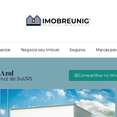
nancie
Negocie seu Imóvel
Seguros
Marcas par
 Azul
Compartilhar no Wh
Cruz do Sul/RS