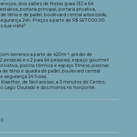
viços, dois salões de festas (para 132 e 64
rios, portaria principal, portaria privativa,
de tênis e de padel, boulevard central arborizada,
segurança 24h. Preços a partir de R$ 567.000,00.
s sua visita?
 com terrenos a partir de 420m ², prédio de
 132 pessoas e o 2 para 64 pessoas), espaço gourmet
privativa, piscina térmica e espaço fitness, piscinas
a de tênis e quadra de padel, boulevard central
 e segurança 24 horas.
Kraether, de fácil acesso, a 3 minutos do Centro,
, do Lago Dourado e dos morros no horizonte.
00