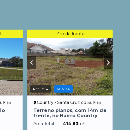
l
14m de frente
Ref.:
394
VENDA
Sul/RS
Country - Santa Cruz do Sul/RS
io
Terreno planos, com 14m de
frente, no Bairro Country
Área Total
414,63
m²