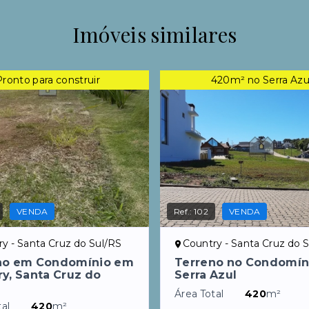
Imóveis similares
Pronto para construir
420m² no Serra Azu
VENDA
Ref.:
102
VENDA
y - Santa Cruz do Sul/RS
Country - Santa Cruz do 
no em Condomínio em
Terreno no Condomín
y, Santa Cruz do
Serra Azul
Área Total
420
m²
al
420
m²