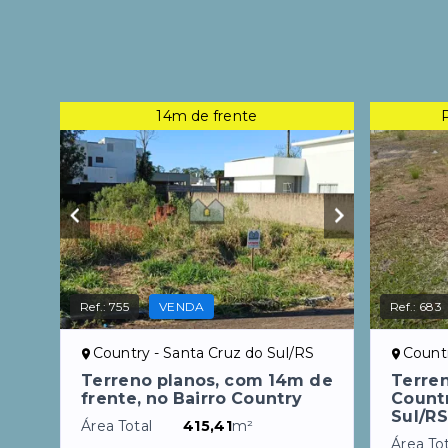
14m de frente
Ref.:
755
VENDA
Ref.:
683
Country - Santa Cruz do Sul/RS
Countr
Terreno planos, com 14m de
Terre
frente, no Bairro Country
Countr
Sul/RS
Área Total
415,41
m²
Área Tot