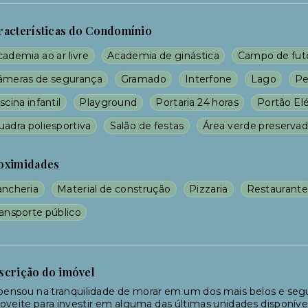
racterísticas do Condomínio
ademia ao ar livre
Academia de ginástica
Campo de fut
âmeras de segurança
Gramado
Interfone
Lago
Pe
scina infantil
Playground
Portaria 24 horas
Portão Elé
uadra poliesportiva
Salão de festas
Área verde preserva
oximidades
ancheria
Material de construção
Pizzaria
Restaurante
ransporte público
scrição do imóvel
pensou na tranquilidade de morar em um dos mais belos e se
oveite para investir em alguma das últimas unidades disponíve