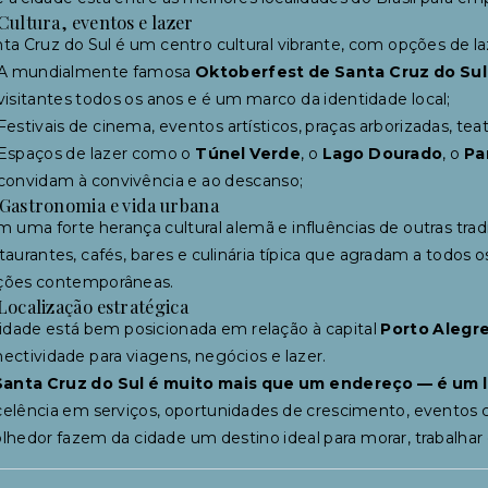
Cultura, eventos e lazer
ta Cruz do Sul é um centro cultural vibrante, com opções de la
A mundialmente famosa
Oktoberfest de Santa Cruz do Sul
visitantes todos os anos e é um marco da identidade local;
Festivais de cinema, eventos artísticos, praças arborizadas, teat
Espaços de lazer como o
Túnel Verde
, o
Lago Dourado
, o
Pa
convidam à convivência e ao descanso;
 Gastronomia e vida urbana
 uma forte herança cultural alemã e influências de outras tra
taurantes, cafés, bares e culinária típica que agradam a todos 
ções contemporâneas.
Localização estratégica
idade está bem posicionada em relação à capital
Porto Alegr
ectividade para viagens, negócios e lazer.
Santa Cruz do Sul é muito mais que um endereço — é um l
elência em serviços, oportunidades de crescimento, eventos cul
lhedor fazem da cidade um destino ideal para morar, trabalhar e