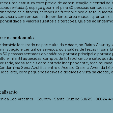
rece uma estrutura com prédio de administração e central de ser
soas sentadas), espaço gourmet para 30 pessoas sentadas e vestiá
cina térmica e fitness, campos de futebol cinco e sete, quadras 
as sociais com entrada independente, área murada, portaria e 
ponibilidade e valores sujeitos a alterações. Que tal agendarmo
bre o condomínio
domínio localizado na parte alta da cidade, no Bairro Country,
inistração e central de serviços, dois salões de festas (1 para
a 30 pessoas sentadas e vestiários, portaria principal e portaria 
lto e infantil aquecidas, campos de futebol cinco e sete, quadr
orizada, áreas sociais com entrada independente, área murada
ondomínio Serra Azul fica entre o Acesso Grasel a Avenida Léo 
local alto, com pequenos aclives e declives e vista da cidade
calização
nida Leo Kraether - Country - Santa Cruz do Sul/RS
- 96824-4