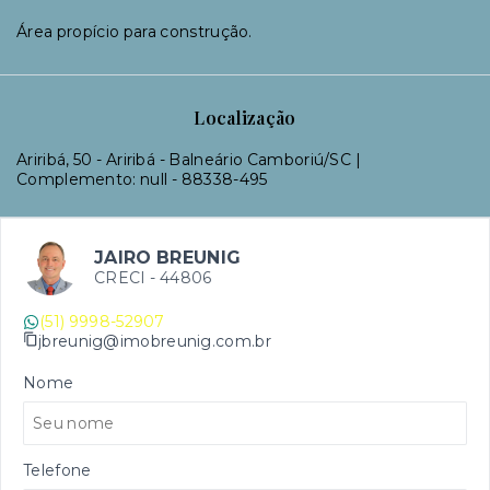
Área propício para construção.
Localização
Ariribá, 50 - Ariribá - Balneário Camboriú/SC |
Complemento: null
- 88338-495
JAIRO BREUNIG
CRECI -
44806
(51) 9998-52907
jbreunig@imobreunig.com.br
Nome
Telefone