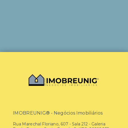
IMOBREUNIG® - Negócios Imobiliários
Rua Marechal Floriano, 607 - Sala 212 - Galeria