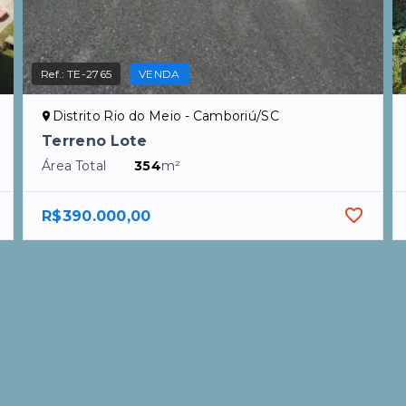
Ref.:
TE-2765
VENDA
Distrito Rio do Meio - Camboriú/SC
Terreno Lote
Área Total
354
m²
R$390.000,00