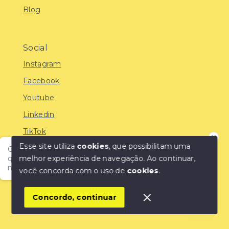
Blog
Social
Instagram
Facebook
Youtube
Linkedin
TikTok
Esse site utiliza
cookies
, que possibilitam uma
Olá! Encontre o imóvel ideal com a IMOBREUNIG®:
melhor experiência de navegação.
Ao continuar,
qualidade, confiança e as melhores oportunidades do
mercado!
você concorda com o uso de
cookies
.
© Copyright 2026 - IMOBREUNIG® - Negócios
Imobiliários - Todos os direitos reservados
1
Concordo, continuar
SITE PARA IMOBILIARIA