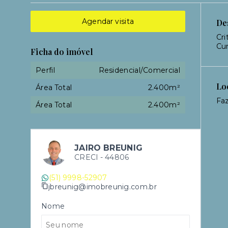
Agendar visita
De
Cri
Cur
Ficha do imóvel
Perfil
Residencial/Comercial
Lo
Área Total
2.400m²
Faz
Área Total
2.400m²
JAIRO BREUNIG
CRECI -
44806
(51) 9998-52907
jbreunig@imobreunig.com.br
Nome