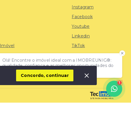
Instagram
Facebook
Youtube
Linkedin
 Imóvel
TikTok
Olá! Encontre o imóvel ideal com a IMOBREUNIG®:
iras
qualidade, confiança e as melhores oportunidades do
mercado!
Concordo, continuar
1
SITE PARA IMOBILIARIA