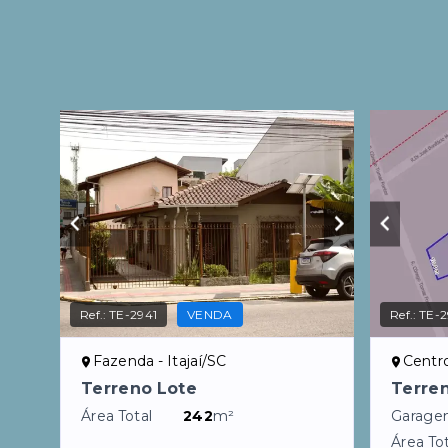
Ref.:
TE-2941
VENDA
Ref.:
TE-2
Fazenda - Itajaí/SC
Centro
Terreno Lote
Terre
Área Total
242
m²
Garage
Área Tot