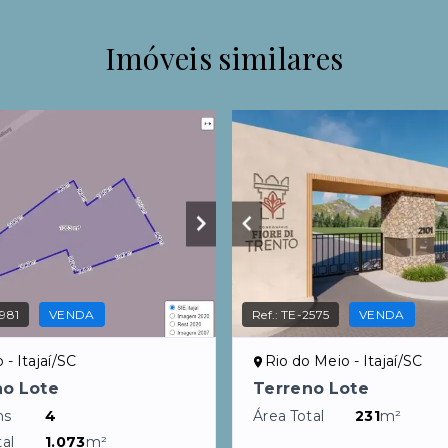
Imóveis similares
981
VENDA
Ref.:
TE-2575
VENDA
 - Itajaí/SC
Rio do Meio - Itajaí/SC
no Lote
Terreno Lote
ns
4
Área Total
231
m²
al
1.073
m²