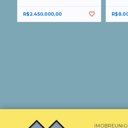
R$2.450.000,00
R$8.0
IMOBREUNIG® 