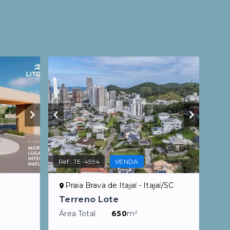
Ref.:
TE-4594
VENDA
Praia Brava de Itajaí - Itajaí/SC
Terreno Lote
Área Total
650
m²