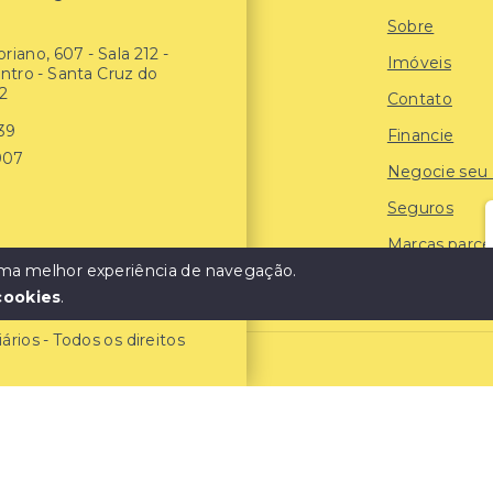
Sobre
riano, 607 - Sala 212 -
Imóveis
entro - Santa Cruz do
2
Contato
939
Financie
907
Negocie seu
Seguros
Marcas parce
 uma melhor experiência de navegação.
Blog
cookies
.
ios - Todos os direitos