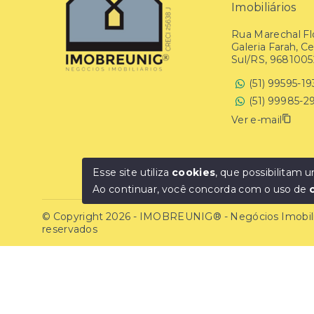
Imobiliários
Rua Marechal Flo
Galeria Farah, C
Sul/RS, 9681005
(51) 99595-1
(51) 99985-2
Ver e-mail
Esse site utiliza
cookies
, que possibilitam
Ao continuar, você concorda com o uso de
© Copyright 2026 - IMOBREUNIG® - Negócios Imobiliár
reservados