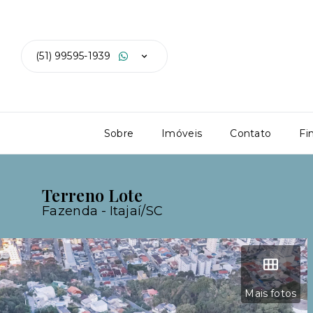
(51) 99595-1939
Sobre
Imóveis
Contato
Fi
Terreno Lote
Fazenda - Itajaí/SC
Mais fotos