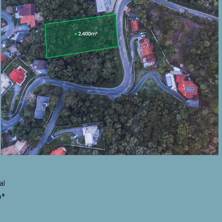
al
m²