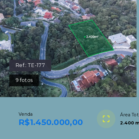
Ref.:
TE-177
9
fotos
Venda
Área Tot
R$1.450.000,00
2.400 