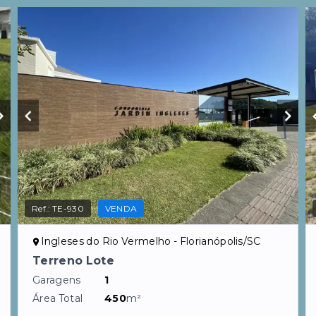
Ref.:
TE-930
VENDA
Ingleses do Rio Vermelho - Florianópolis/SC
Terreno Lote
Garagens
1
Área Total
450
m²