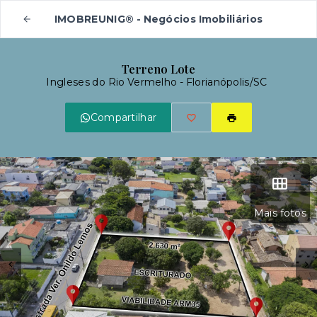
IMOBREUNIG® - Negócios Imobiliários
Terreno Lote
Ingleses do Rio Vermelho - Florianópolis/SC
Compartilhar
Mais fotos