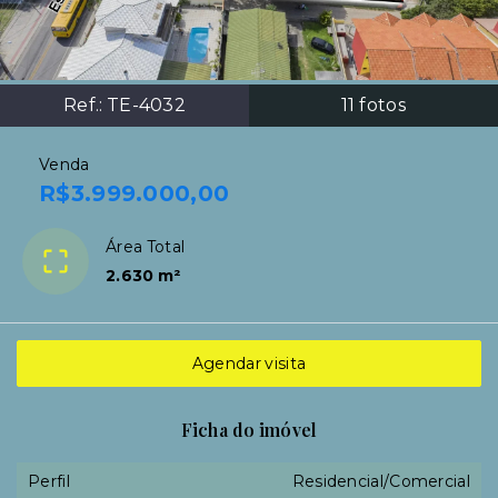
Ref.:
TE-4032
11
fotos
Venda
R$3.999.000,00
Área Total
2.630 m²
Agendar visita
Ficha do imóvel
Perfil
Residencial/Comercial