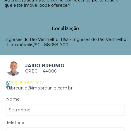
Agende já sua visita e venha conhecer de perto tudo o
que este imóvel pode oferecer!
Localização
Ingleses do Rio Vermelho, 1153 - Ingleses do Rio Vermelho
- Florianópolis/SC
- 88058-700
JAIRO BREUNIG
CRECI -
44806
(51) 9998-52907
jbreunig@imobreunig.com.br
Nome
Telefone