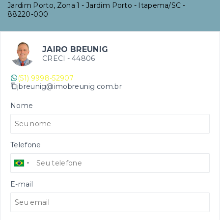
Jardim Porto, Zona 1 - Jardim Porto - Itapema/SC
-
88220-000
JAIRO BREUNIG
CRECI -
44806
(51) 9998-52907
jbreunig@imobreunig.com.br
Nome
Telefone
E-mail