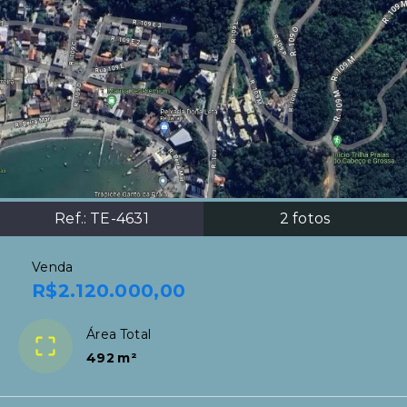
Ref.:
TE-4631
2
fotos
Venda
R$2.120.000,00
Área Total
492 m²